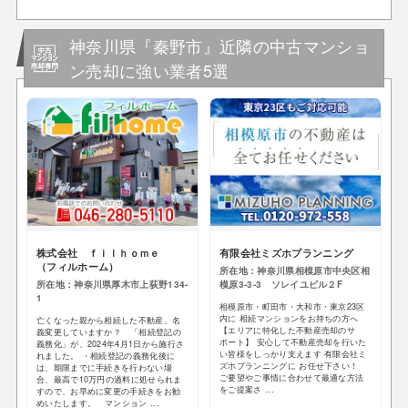
神奈川県『秦野市』近隣の中古マンショ
ン売却に強い業者5選
株式会社 ｆｉｌｈｏｍｅ
有限会社ミズホプランニング
（フィルホーム）
所在地：神奈川県相模原市中央区相
所在地：神奈川県厚木市上荻野134-
模原3-3-3 ソレイユビル２F
1
相模原市・町田市・大和市・東京23区
内に 相続マンションをお持ちの方へ
亡くなった親から相続した不動産、名
【エリアに特化した不動産売却のサ
義変更していますか？ 「相続登記の
ポート】 安心して不動産売却を行いた
義務化」が、2024年4月1日から施行さ
い皆様をしっかり支えます 有限会社ミ
れました。 ・相続登記の義務化後に
ズホプランニングに お任せ下さい！
は、期限までに手続きを行わない場
ご要望やご事情に合わせて最適な方法
合、最高で10万円の過料に処せられま
をご提案さ ...
すので、お早めに変更の手続きをお勧
めいたします。 マンション ...