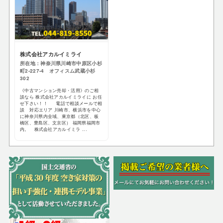
株式会社アカルイミライ
所在地：神奈川県川崎市中原区小杉
町2-227-4 オフィスム武蔵小杉
302
《中古マンション売却・活用》のご相
談なら 株式会社アカルイミライに お任
せ下さい！！ 電話で相談メールで相
談 対応エリア 川崎市、横浜市を中心
に神奈川県内全域、東京都（北区、板
橋区、豊島区、文京区） 福岡県福岡市
内。 株式会社アカルイミラ ...