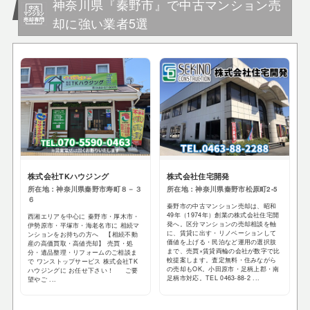
神奈川県『秦野市』で中古マンション売
却に強い業者5選
株式会社TKハウジング
株式会社住宅開発
所在地：神奈川県秦野市寿町８－３
所在地：神奈川県秦野市松原町2-5
６
秦野市の中古マンション売却は、昭和
49年（1974年）創業の株式会社住宅開
西湘エリアを中心に 秦野市・厚木市・
発へ。区分マンションの売却相談を軸
伊勢原市・平塚市・海老名市に 相続マ
に、賃貸に出す・リノベーションして
ンションをお持ちの方へ 【相続不動
価値を上げる・民泊など運用の選択肢
産の高価買取・高値売却】 売買・処
まで、売買×賃貸両輪の会社が数字で比
分・遺品整理・リフォームのご相談ま
較提案します。査定無料・住みながら
で ワンストップサービス 株式会社TK
の売却もOK。小田原市・足柄上郡・南
ハウジングに お任せ下さい！ ご要
足柄市対応。TEL 0463-88-2 ...
望やご ...