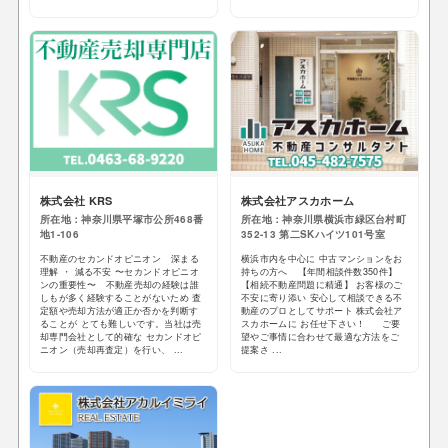
株式会社 KRS
株式会社アスカホーム
所在地：神奈川県平塚市公所468番
所在地：神奈川県横浜市緑区台村町
地1-106
352-13 第二SKハイツ101号室
不動産のセカンドオピニオン 深まる
横浜市内を中心に 中古マンションをお
理解 ・ 減る不安 〜セカンドオピニオ
持ちの方へ 【年間相談件数350件】
ンの重要性〜 不動産売却の経験は誰
【相続不動産問題に精通】 お客様のご
しもが多く経験することがないため 査
不安に寄り添い 安心して相談できる不
定額や売却方法が適正か否かを判断す
動産のプロとしてサポート 株式会社ア
ることが とても難しいです。当社は売
スカホームに お任せ下さい！ ご要
却専門会社として的確な セカンドオピ
望やご事情に合わせて最適な方法をご
ニオン（売却再査定）を行い、 ...
提案さ ...