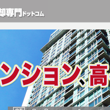
動産や開発等の「業者」が物件を買います。一般的に「売却」は時間はかかるが相
検討中の方はお気軽にご相談ください。マンション、アパート、相続不動産など不