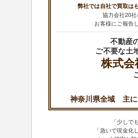
弊社では自社で買取は
協力会社20
お客様にご報告
不動産
ご不要な土
株式会
神奈川県全域 主に
「少しで
「急いで現金化