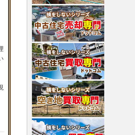
理
い
現