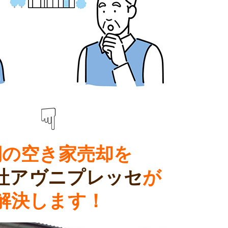
☟
期の
空き家売却
を
社アヴニプレッセ
が
解決します！