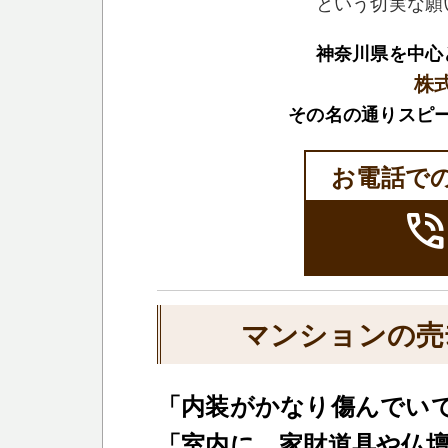
という切実な願
神奈川県を中心
株
その名の通りスピ
お電話で
phone_in_tal
マンションの売
「内装がかなり傷んでい
「室内に、家財道具や仏