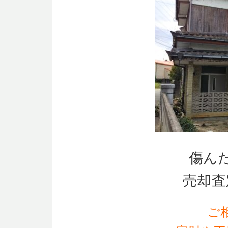
傷ん
売却査
ご