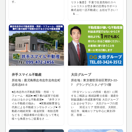
す。
リスト集団】 千葉で任意売却のスペ
シャリストが空き家の活用をサポート
株式会社一託不動産に お任せ下さい！
& ...
井手スマイル不動産
大日グループ
所在地：鹿児島県志布志市志布志町
所在地：東京都世田谷区野沢3-22-
志布志65-5
7 グランデビスタノザワ1階
■志布志市の不動産買取・売却・リ
《中古マンションの売却・処分》に関
フォーム・相談■ ■町1番の誠実で信頼
するご相談は 相続診断士在籍：遺産分
のおける小さな不動産屋■ 『井手スマ
割協議書の作成業務可能 大日グループ
イル不動産の強み』 ■実務経験豊富な
におまかせ下さい 大日グループの想
代表による不動産コンサルティング■ 不
い 対応エリア 世田谷区、大田区、
動産の相続対策・税金対策・有効活用
狛江市、城南エリアを中心に東京23
などを ご相談者様の立場になって考え
区、首都 ...
様々な角度からご提案をさ ...