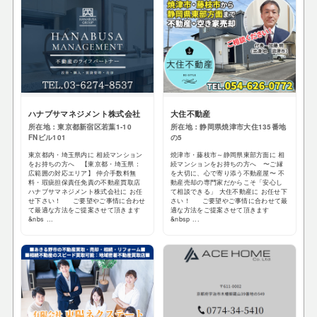
ハナブサマネジメント株式会社
大住不動産
所在地：東京都新宿区若葉1-10
所在地：静岡県焼津市大住135番地
FNビル101
の5
東京都内・埼玉県内に 相続マンション
焼津市・藤枝市～静岡県東部方面に 相
をお持ちの方へ 【東京都・埼玉県：
続マンションをお持ちの方へ 〜ご縁
広範囲の対応エリア】 仲介手数料無
を大切に、心で寄り添う不動産屋〜 不
料・瑕疵担保責任免責の不動産買取店
動産売却の専門家だからこそ「安心し
ハナブサマネジメント株式会社に お任
て相談できる」 大住不動産に お任せ下
せ下さい！ ご要望やご事情に合わせ
さい！ ご要望やご事情に合わせて最
て最適な方法をご提案させて頂きます
適な方法をご提案させて頂きます
&nbs ...
&nbsp ...