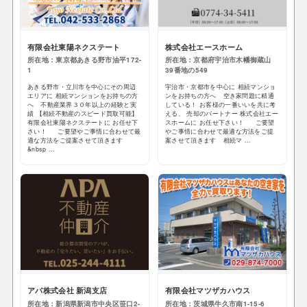
有限会社東陽ネクステート
株式会社エースホーム
所在地：東京都あきる野市油平172-
所在地：京都府宇治市木幡御蔵山
1
39番地の549
あきる野市・立川市を中心にその周辺
宇治市・京都市を中心に 相続マンショ
エリアに 相続マンションをお持ちの方
ンをお持ちの方へ 空き家問題に精通
へ 不動産業界３０年以上の経験と実
している！ お客様の一番いいを共に考
績 【相続不動産のスピード買取可能】
える、 売却のパートナー 株式会社エー
有限会社東陽ネクステートに お任せ下
スホームに お任せ下さい！ ご要望
さい！ ご要望やご事情に合わせて最
やご事情に合わせて最適な方法をご提
適な方法をご提案させて頂きます
案させて頂きます 相続マ ...
&nbsp ...
アパ株式会社 新潟支店
有限会社マツザカハウス
所在地：新潟県新潟市中央区笹口2-
所在地：茨城県牛久市南1-15-6