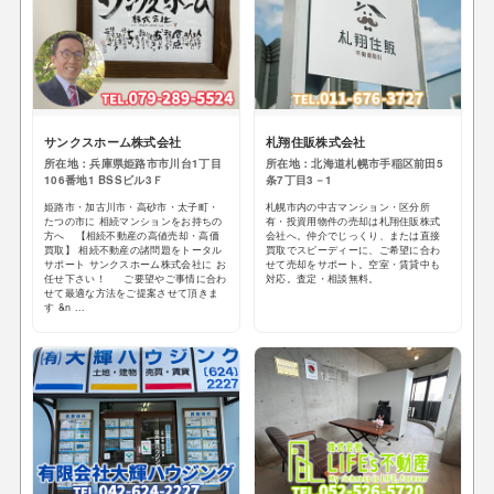
サンクスホーム株式会社
札翔住販株式会社
所在地：兵庫県姫路市市川台1丁目
所在地：北海道札幌市手稲区前田5
106番地1 BSSビル3Ｆ
条7丁目3－1
姫路市・加古川市・高砂市・太子町・
札幌市内の中古マンション・区分所
たつの市に 相続マンションをお持ちの
有・投資用物件の売却は札翔住販株式
方へ 【相続不動産の高値売却・高価
会社へ。仲介でじっくり、または直接
買取】 相続不動産の諸問題をトータル
買取でスピーディーに、ご希望に合わ
サポート サンクスホーム株式会社に お
せて売却をサポート。空室・賃貸中も
任せ下さい！ ご要望やご事情に合わ
対応。査定・相談無料。
せて最適な方法をご提案させて頂きま
す &n ...