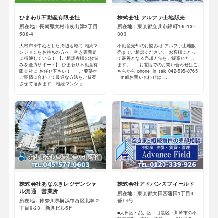
ひまわり不動産有限会社
株式会社 アルファ土地販売
所在地：長崎県大村市杭出津2丁目
所在地：東京都立川市錦町1-6-13-
588-4
303
大村市を中心とした周辺地域に 相続マ
不動産売却のお悩みは アルファ土地販
ンションをお持ちの方へ 空き家問題
売までご相談ください。 お客様にとっ
に精通している！ 【ご相談者様のお悩
て最善となる売却方法をご提案いたし
みを全力サポート】 ひまわり不動産有
ます。 お電話でのお問い合わせはこ
限会社に お任せ下さい！ ご要望や
ちらから phone_in_talk 042-595-8765
ご事情に合わせて最適な方法をご提案
mailお問い合わせは ...
させて頂きます 相続マンショ ...
株式会社あなぶきレジデンシャ
株式会社アドバンスフィールド
ル流通 営業所
所在地：東京都大田区蒲田1丁目4
所在地：神奈川県横浜市西区北幸２
番14号
丁目9-23 新興ビル5F
■大田区・品川区・目黒区・川崎市の不