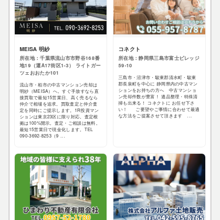
MEISA 明紗
コネクト
所在地：千葉県流山市市野谷168番
所在地：静岡県三島市富士ビレッジ
地19（運A17街区1-3） ライトガー
59-10
ツェおおたか101
三島市・沼津市・駿東郡清水町・駿東
郡長泉町を中心に 静岡県内の中古マン
流山市・柏市の中古マンション売却は
ションをお持ちの方へ 中古マンショ
明紗（MEISA）へ。すぐ手放すなら直
ン売却件数が豊富！ 遺品整理・特殊清
接買取で最短15営業日、高く売るなら
掃も出来る！ コネクトに お任せ下さ
仲介で相場を追求。買取査定と仲介査
い！ ご要望やご事情に合わせて最適
定を同時にご提示します。1R投資マン
な方法をご提案させて頂きます ...
ションは東京23区に限り対応。査定根
拠は100%開示。査定・ご相談は無料。
最短15営業日で現金化します。TEL
090-3692-8253（9 ...