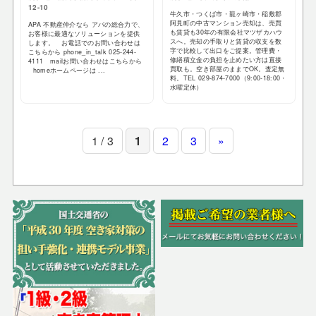
12-10
牛久市・つくば市・龍ヶ崎市・稲敷郡
阿見町の中古マンション売却は、売買
APA 不動産仲介なら アパの総合力で、
も賃貸も30年の有限会社マツザカハウ
お客様に最適なソリューションを提供
スへ。売却の手取りと賃貸の収支を数
します。 お電話でのお問い合わせは
字で比較して出口をご提案。管理費・
こちらから phone_in_talk 025-244-
修繕積立金の負担を止めたい方は直接
4111 mailお問い合わせはこちらから
買取も。空き部屋のままでOK。査定無
homeホームページは ...
料。TEL 029-874-7000（9:00-18:00・
水曜定休）
1 / 3
1
2
3
»