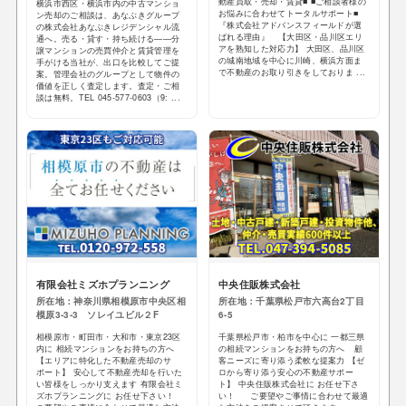
動産買取・売却・賃貸■ ■ご相談者様の
横浜市西区・横浜市内の中古マンショ
お悩みに合わせてトータルサポート■
ン売却のご相談は、あなぶきグループ
『株式会社アドバンスフィールドが選
の株式会社あなぶきレジデンシャル流
ばれる理由』 【大田区・品川区エリ
通へ。売る・貸す・持ち続ける——分
アを熟知した対応力】 大田区、品川区
譲マンションの売買仲介と賃貸管理を
の城南地域を中心に川崎、横浜方面ま
手がける当社が、出口を比較してご提
で不動産のお取り引きをしておりま ...
案。管理会社のグループとして物件の
価値を正しく査定します。査定・ご相
談は無料。TEL 045-577-0603（9: ...
有限会社ミズホプランニング
中央住販株式会社
所在地：神奈川県相模原市中央区相
所在地：千葉県松戸市六高台2丁目
模原3-3-3 ソレイユビル２F
6-5
相模原市・町田市・大和市・東京23区
千葉県松戸市・柏市を中心に 一都三県
内に 相続マンションをお持ちの方へ
の相続マンションをお持ちの方へ 顧
【エリアに特化した不動産売却のサ
客ニーズに寄り添う柔軟な提案力 【ゼ
ポート】 安心して不動産売却を行いた
ロから寄り添う安心の不動産サポー
い皆様をしっかり支えます 有限会社ミ
ト】 中央住販株式会社に お任せ下さ
ズホプランニングに お任せ下さい！
い！ ご要望やご事情に合わせて最適