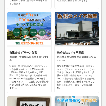
ご要望やご事情に合わせて最適な方法
な方法をご提案させて頂きます ...
をご提案さ ...
有限会社 グリーン住宅
株式会社カメイ不動産
所在地：青森県弘前市品川町45番4
所在地：愛知県豊明市前後町三ツ谷
号
1311-1
弘前市・平川市を中心に 相続マンショ
愛知県豊明市で業歴50年超。中古マン
ンをお持ちの方へ 【50年の信頼と
ション（ワンルーム〜ファミリー）の
1000件の実績が支える確かな売却力】
売却を、仲介で市場価値を最大化。賃
高く・早く売りたいを叶える信頼の売
貸中・空室・相続したマンションも
却パートナー 有限会社グリーン住宅に
OK。お急ぎなら買取も選べる総合不動
お任せ下さい！ ご要望やご事情に合
産が、管理費負担の整理まで含めてご
わせて最適な方法をご提案させて頂き
相談に応じます。査定・ご相談は無
ます ...
料。