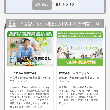
絞り込む
条件をクリア
『賃貸』のご相談に対応する専門家一覧
トクマル産業株式会社
株式会社ライフデザイン
所在地：東京都小金井市貫井南町４
所在地：大阪府東大阪市小阪２丁目
丁目１１－３２
２－２９
小金井市・府中市に 相続マンションを
東大阪市・八尾市の株式会社ライフデ
お持ちの方へ 【相続不動産の諸問題
ザインは、中古マンション売却を相場
をワンストップで解決】 相続問題の専
とタイミングの見極めから支援。賃貸
門家：司法書士在籍 トクマル産業株式
活用・賃貸管理、自社買取とも比較
会社に お任せ下さい！ ご要望やご
し、相続・登記までワンストップで対
事情に合わせて最適な方法をご提案さ
応します。
せて頂きます 相続マンション ...