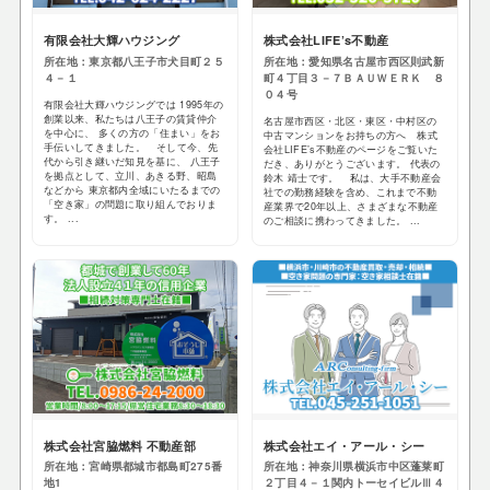
有限会社大輝ハウジング
株式会社LIFE’s不動産
所在地：東京都八王子市犬目町２５
所在地：愛知県名古屋市西区則武新
４－１
町４丁目３－７ＢＡＵＷＥＲＫ ８
０４号
有限会社大輝ハウジングでは 1995年の
創業以来、私たちは八王子の賃貸仲介
名古屋市西区・北区・東区・中村区の
を中心に、 多くの方の「住まい」をお
中古マンションをお持ちの方へ 株式
手伝いしてきました。 そして今、先
会社LIFE’s不動産のページをご覧いた
代から引き継いだ知見を基に、 八王子
だき、ありがとうございます。 代表の
を拠点として、立川、あきる野、昭島
鈴木 靖士です。 私は、大手不動産会
などから 東京都内全域にいたるまでの
社での勤務経験を含め、これまで不動
「空き家」の問題に取り組んでおりま
産業界で20年以上、さまざまな不動産
す。 ...
のご相談に携わってきました。 ...
株式会社宮脇燃料 不動産部
株式会社エイ・アール・シー
所在地：宮崎県都城市都島町275番
所在地：神奈川県横浜市中区蓬莱町
地1
２丁目４－１関内トーセイビルⅢ４