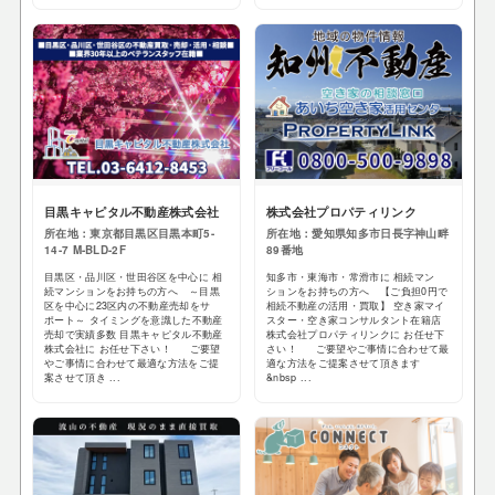
目黒キャピタル不動産株式会社
株式会社プロパティリンク
所在地：東京都目黒区目黒本町5-
所在地：愛知県知多市日長字神山畔
14-7 M-BLD-2F
89番地
目黒区・品川区・世田谷区を中心に 相
知多市・東海市・常滑市に 相続マン
続マンションをお持ちの方へ ～目黒
ションをお持ちの方へ 【ご負担0円で
区を中心に23区内の不動産売却をサ
相続不動産の活用・買取】 空き家マイ
ポート～ タイミングを意識した不動産
スター・空き家コンサルタント在籍店
売却で実績多数 目黒キャピタル不動産
株式会社プロパティリンクに お任せ下
株式会社に お任せ下さい！ ご要望
さい！ ご要望やご事情に合わせて最
やご事情に合わせて最適な方法をご提
適な方法をご提案させて頂きます
案させて頂き ...
&nbsp ...