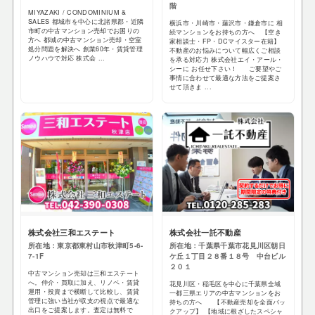
階
MIYAZAKI / CONDOMINIUM &
SALES 都城市を中心に北諸県郡・近隣
横浜市・川崎市・藤沢市・鎌倉市に 相
市町の中古マンション売却でお困りの
続マンションをお持ちの方へ 【空き
方へ 都城の中古マンション売却・空室
家相談士・FP・DCマイスター在籍】
処分問題を解決へ 創業60年・賃貸管理
不動産のお悩みについて幅広くご相談
ノウハウで対応 株式会 ...
を承る対応力 株式会社エイ・アール・
シーに お任せ下さい！ ご要望やご
事情に合わせて最適な方法をご提案さ
せて頂きま ...
株式会社三和エステート
株式会社一託不動産
所在地：東京都東村山市秋津町5-6-
所在地：千葉県千葉市花見川区朝日
7-1F
ケ丘１丁目２８番１８号 中台ビル
２０１
中古マンション売却は三和エステート
へ。仲介・買取に加え、リノベ・賃貸
花見川区・稲毛区を中心に千葉県全域
運用・投資まで横断して比較し、賃貸
一都三県エリアの中古マンションをお
管理に強い当社が収支の視点で最適な
持ちの方へ 【不動産売却を全面バッ
出口をご提案します。査定は無料で
クアップ】 【地域に根ざしたスペシャ