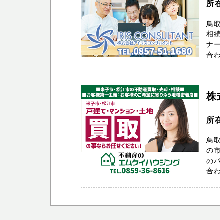
所
鳥
相
ナ
合わ
株
所在
鳥
の
のパ
合わ