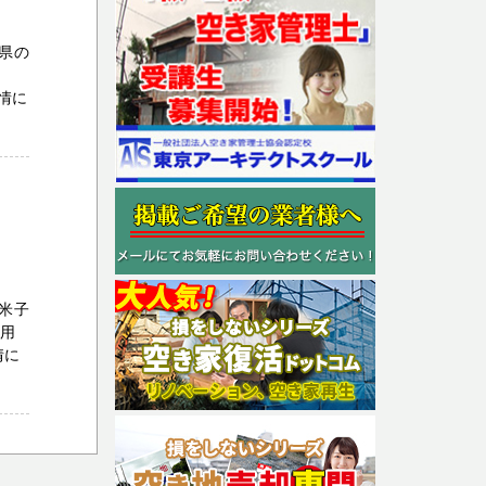
県の
情に
米子
活用
情に