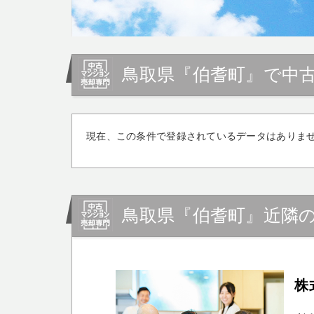
鳥取県『伯耆町』で中
現在、この条件で登録されているデータはありま
鳥取県『伯耆町』近隣
株