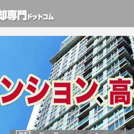
動産や開発等の「業者」が物件を買います。一般的に「売却」は時間はかかるが相
検討中の方はお気軽にご相談ください。マンション、アパート、相続不動産など不