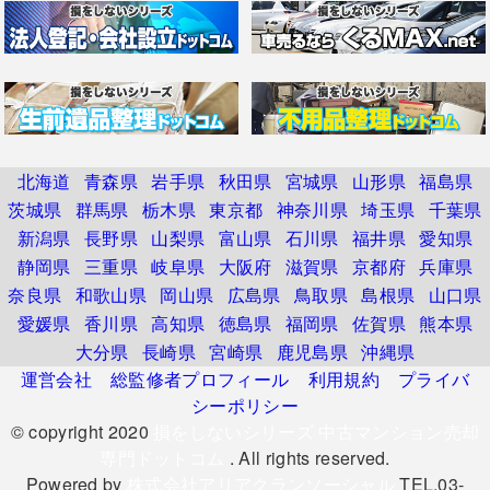
北海道
青森県
岩手県
秋田県
宮城県
山形県
福島県
茨城県
群馬県
栃木県
東京都
神奈川県
埼玉県
千葉県
新潟県
長野県
山梨県
富山県
石川県
福井県
愛知県
静岡県
三重県
岐阜県
大阪府
滋賀県
京都府
兵庫県
奈良県
和歌山県
岡山県
広島県
鳥取県
島根県
山口県
愛媛県
香川県
高知県
徳島県
福岡県
佐賀県
熊本県
大分県
長崎県
宮崎県
鹿児島県
沖縄県
運営会社
総監修者プロフィール
利用規約
プライバ
シーポリシー
© copyright 2020
損をしないシリーズ 中古マンション売却
専門ドットコム
. All rights reserved.
Powered by
株式会社アリアクランソーシャル
TEL.03-