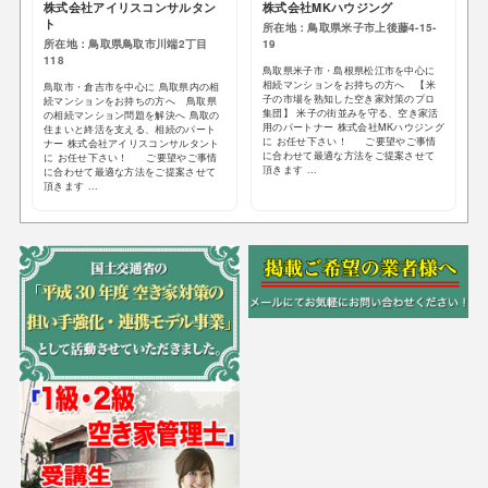
株式会社アイリスコンサルタン
株式会社MKハウジング
ト
所在地：鳥取県米子市上後藤4-15-
所在地：鳥取県鳥取市川端2丁目
19
118
鳥取県米子市・島根県松江市を中心に
相続マンションをお持ちの方へ 【米
鳥取市・倉吉市を中心に 鳥取県内の相
子の市場を熟知した空き家対策のプロ
続マンションをお持ちの方へ 鳥取県
集団】 米子の街並みを守る、空き家活
の相続マンション問題を解決へ 鳥取の
用のパートナー 株式会社MKハウジング
住まいと終活を支える、相続のパート
に お任せ下さい！ ご要望やご事情
ナー 株式会社アイリスコンサルタント
に合わせて最適な方法をご提案させて
に お任せ下さい！ ご要望やご事情
頂きます ...
に合わせて最適な方法をご提案させて
頂きます ...