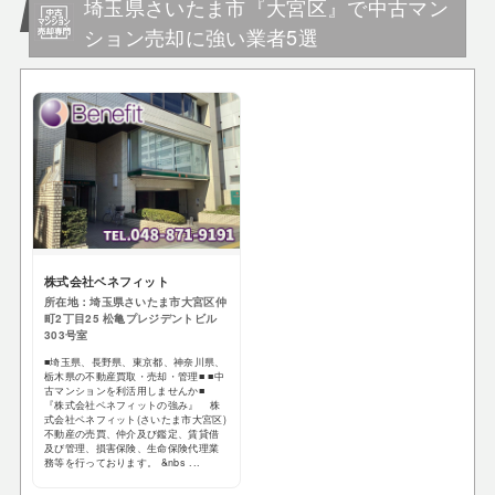
埼玉県さいたま市『大宮区』で中古マン
ション売却に強い業者5選
株式会社ベネフィット
所在地：埼玉県さいたま市大宮区仲
町2丁目25 松亀プレジデントビル
303号室
■埼玉県、長野県、東京都、神奈川県、
栃木県の不動産買取・売却・管理■ ■中
古マンションを利活用しませんか■
『株式会社ベネフィットの強み』 株
式会社ベネフィット(さいたま市大宮区)
不動産の売買、仲介及び鑑定、賃貸借
及び管理、損害保険、生命保険代理業
務等を行っております。 &nbs ...