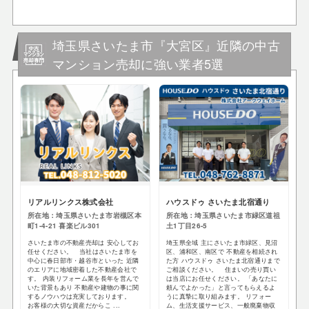
埼玉県さいたま市『大宮区』近隣の中古
マンション売却に強い業者5選
リアルリンクス株式会社
ハウスドゥ さいたま北宿通り
所在地：埼玉県さいたま市岩槻区本
所在地：埼玉県さいたま市緑区道祖
町1-4-21 喜楽ビル301
土1丁目26-5
さいたま市の不動産売却は 安心してお
埼玉県全域 主にさいたま市緑区、見沼
任せください。 当社はさいたま市を
区、浦和区、南区で 不動産を相続され
中心に春日部市・越谷市といった 近隣
た方 ハウスドゥ さいたま北宿通りまで
のエリアに地域密着した不動産会社で
ご相談ください。 住まいの売り買い
す。 内装リフォーム業を長年を営んで
は当店にお任せください。 「あなたに
いた背景もあり 不動産や建物の事に関
頼んでよかった」と言ってもらえるよ
するノウハウは充実しております。
うに真摯に取り組みます。 リフォー
お客様の大切な資産だからこ ...
ム、生活支援サービス、一般廃棄物収