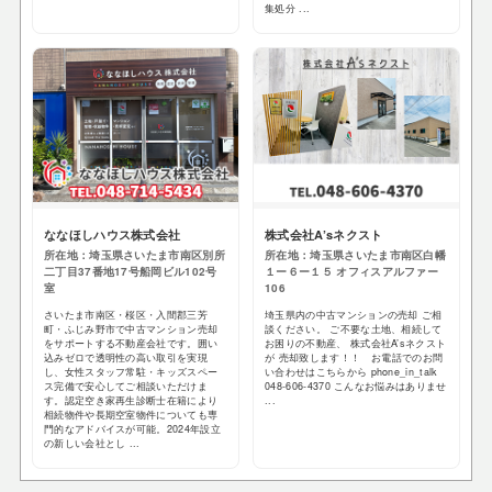
集処分 ...
ななほしハウス株式会社
株式会社A’sネクスト
所在地：埼玉県さいたま市南区別所
所在地：埼玉県さいたま市南区白幡
二丁目37番地17号船岡ビル102号
１ー６ー１５ オフィスアルファー
室
106
さいたま市南区・桜区・入間郡三芳
埼玉県内の中古マンションの売却 ご相
町・ふじみ野市で中古マンション売却
談ください。 ご不要な土地、相続して
をサポートする不動産会社です。囲い
お困りの不動産、 株式会社A’sネクスト
込みゼロで透明性の高い取引を実現
が 売却致します！！ お電話でのお問
し、女性スタッフ常駐・キッズスペー
い合わせはこちらから phone_in_talk
ス完備で安心してご相談いただけま
048-606-4370 こんなお悩みはありませ
す。認定空き家再生診断士在籍により
...
相続物件や長期空室物件についても専
門的なアドバイスが可能。2024年設立
の新しい会社とし ...