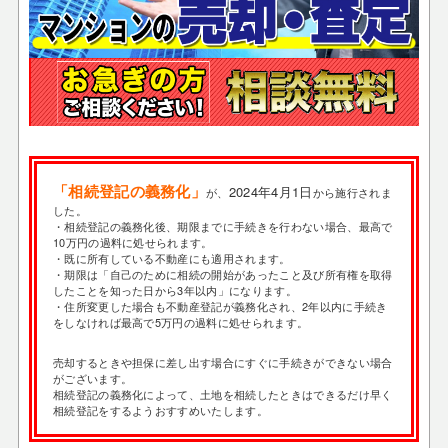
「相続登記の義務化」
2024年4月1日
が、
から施行されま
した。
・相続登記の義務化後、期限までに手続きを行わない場合、最高で
10万円の過料に処せられます。
・既に所有している不動産にも適用されます。
・期限は「自己のために相続の開始があったこと及び所有権を取得
したことを知った日から3年以内」になります。
・住所変更した場合も不動産登記が義務化され、2年以内に手続き
をしなければ最高で5万円の過料に処せられます。
売却するときや担保に差し出す場合にすぐに手続きができない場合
がございます。
相続登記の義務化によって、土地を相続したときはできるだけ早く
相続登記をするようおすすめいたします。