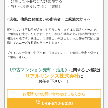
・分筆して不要な分だけ売却する
・当社へお売りして頂く（買取）
○現在、他県にお住まいの所有者・ご親族の方々へ
所有している不動産が遠方でお困りの方、まずはお電話・メールで、
ご相談をお受けいたします。
また、相続不動産の売却時の専門的なご
相談も可能です。税理士、司法書士、弁護士といった各種専門家と連
携してスムーズな相続をサポートします。
プライバシー厳守で対応させて頂きますので、お気軽に査定と併せて
ご相談下さい。
《中古マンション売却・活用》
に関するご相談は
リアルリンクス株式会社
に
お任せ下さい！！
お電話でのお問い合わせはこちらから
phone_in_talk
048-812-5020