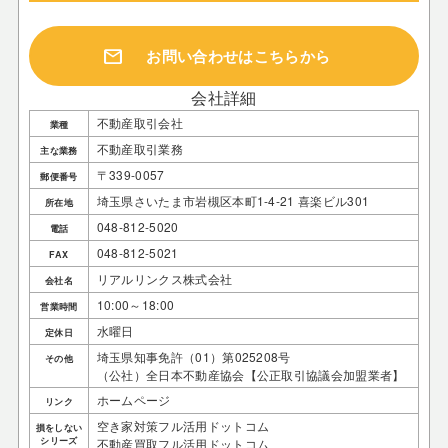
mail
お問い合わせはこちらから
会社詳細
不動産取引会社
業種
不動産取引業務
主な業務
〒339-0057
郵便番号
埼玉県さいたま市岩槻区本町1-4-21 喜楽ビル301
所在地
048-812-5020
電話
048-812-5021
FAX
リアルリンクス株式会社
会社名
10:00～18:00
営業時間
水曜日
定休日
埼玉県知事免許（01）第025208号
その他
（公社）全日本不動産協会【公正取引協議会加盟業者】
ホームページ
リンク
空き家対策フル活用ドットコム
損をしない
シリーズ
不動産買取フル活用ドットコム