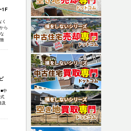
1F
なく
から
富な
応致
ビ
■中
株式
借及