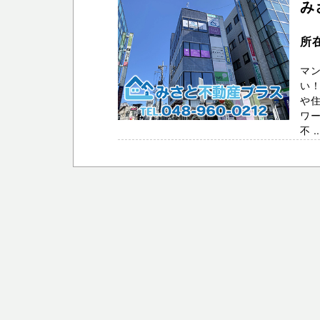
み
所在
マン
い
や
ワー
不 ..