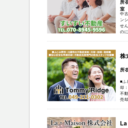
所
室
中
ン
せん
のに
株
所在
■ふ
却
不動
売却
L