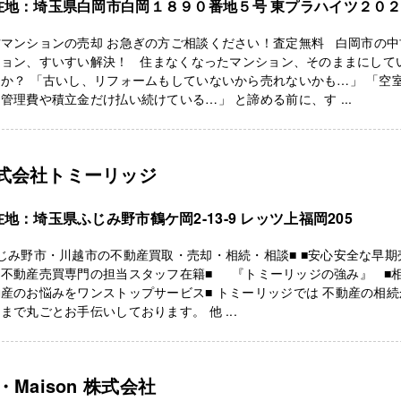
在地：埼玉県白岡市白岡１８９０番地５号 東プラハイツ２０
古マンションの売却 お急ぎの方ご相談ください！査定無料 白岡市の中
ション、すいすい解決！ 住まなくなったマンション、そのままにして
か？ 「古いし、リフォームもしていないから売れないかも…」 「空
管理費や積立金だけ払い続けている…」 と諦める前に、す ...
式会社トミーリッジ
地：埼玉県ふじみ野市鶴ケ岡2-13-9 レッツ上福岡205
じみ野市・川越市の不動産買取・売却・相続・相談■ ■安心安全な早期
：不動産売買専門の担当スタッフ在籍■ 『トミーリッジの強み』 ■
産のお悩みをワンストップサービス■ トミーリッジでは 不動産の相続
まで丸ごとお手伝いしております。 他 ...
a・Maison 株式会社