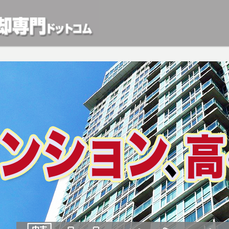
動産や開発等の「業者」が物件を買います。一般的に「売却」は時間はかかるが相
検討中の方はお気軽にご相談ください。マンション、アパート、相続不動産など不