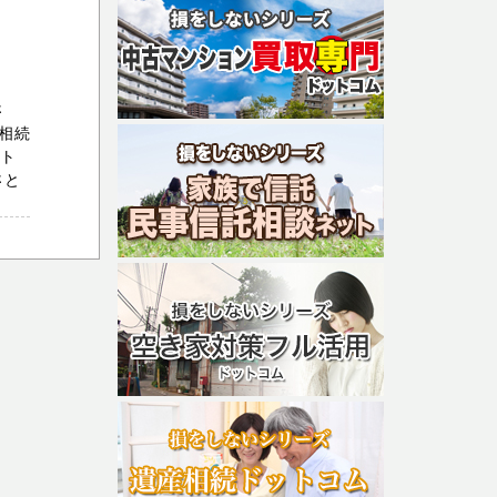
さ
相続
ット
さと