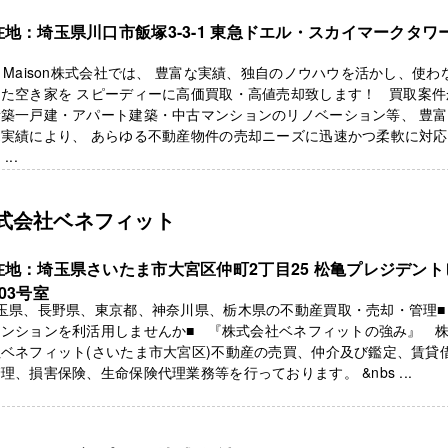
在地：埼玉県川口市飯塚3-3-1 東急ドエル・スカイマークタワー
・Maison株式会社では、 豊富な実績、独自のノウハウを活かし、使わ
った空き家を スピーディーに高価買取・高値売却致します！ 買取案件
新築一戸建・アパート建築・中古マンションのリノベーション等、 豊
売実績により、 あらゆる不動産物件の売却ニーズに迅速かつ柔軟に対
...
式会社ベネフィット
在地：埼玉県さいたま市大宮区仲町2丁目25 松亀プレジデント
03号室
玉県、長野県、東京都、神奈川県、栃木県の不動産買取・売却・管理■ 
マンションを利活用しませんか■ 『株式会社ベネフィットの強み』 
ベネフィット(さいたま市大宮区)不動産の売買、仲介及び鑑定、賃貸
理、損害保険、生命保険代理業務等を行っております。 &nbs ...