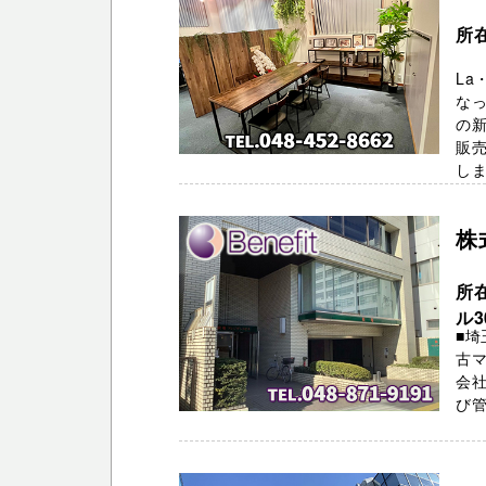
所
La
な
の
販
しま 
株
所
ル3
■埼
古
会社
び管