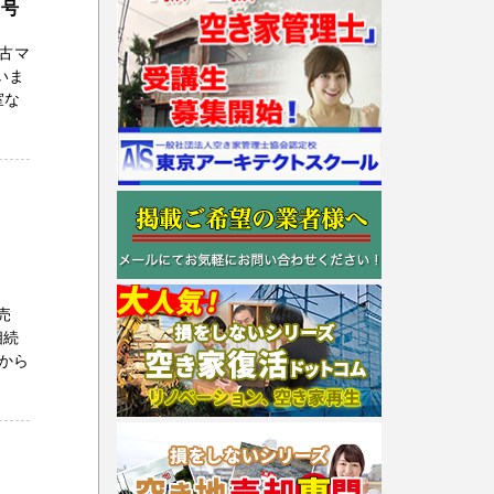
２号
古マ
いま
室な
売
相続
から