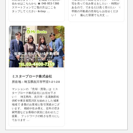
合わせはこちらから ☎ 048-953-1366
宅を売って住み替えをしたい ・時間が
スマートフォンでご覧の方はここを
あるので、できるだけ高く売りたい ☟
タップしてください &nbsp ...
早期の不動産の売却ならお任せくださ
い！ 傷んだ部屋でも大丈 ...
ミスターブローテ株式会社
所在地：埼玉県吉川市平沼1-21-28
マンションの 『売却・買取』は ミス
ターブローテ株式会社にお任せ下さ
い！ 埼玉県内、吉川市・北葛飾郡松
伏町や東京都荒川区を始めとした城東
地域で 多数のお客様と取引実績がござ
います。 相続や住み替え、近年の空き
家問題などお客様の状況に合わせたご
提案、 フットワークの軽さを売りにし
ております ...