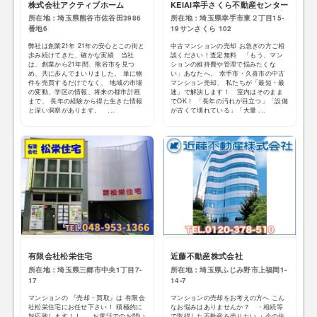
株式会社アクティブホーム
KEIAI幸手さくら不動産センター
所在地：埼玉県熊谷市佐谷田3986
所在地：埼玉県幸手市東２丁目15-
番地6
19サンさくら 102
弊社は創業21年 21年の安心とこの街と
中古マンションの売却 お急ぎの方ご相
歩み続けてきた、確かな実績 当社
談ください！査定無料 「もう、マン
は、創業から21年間、熊谷市を見つ
ションの維持費や管理で悩みたくな
め、共に歩んでまいりました。 単に物
い」あなたへ。 幸手市・久喜市の中古
件を売買するだけでなく、 地域の市場
マンション売却、 私たちが「最短・最
の変動、学区の情報、将来の都市計画
速」で解決します！ 室内はそのまま
まで、 長年の経験から得た生きた情報
でOK！ 「長年の汚れが目立つ」「設備
と深い洞察があります。 ...
が古くて壊れている」「大量 ...
有限会社松栄住宅
近藤不動産株式会社
所在地：埼玉県三郷市中央1丁目7-
所在地：埼玉県ふじみ野市上福岡1-
17
14-7
マンションの 『売却・買取』は 有限会
マンションの売却をお考えの方へ こん
社松栄住宅にお任せ下さい！ 積極的に
なお悩みはありませんか？ ・相続等
対応致します！！ お電話でのお問い
で取得した不動産を売りたい ・今の住