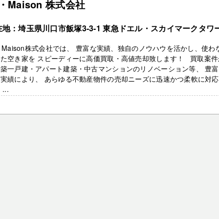
a・Maison 株式会社
在地：埼玉県川口市飯塚3-3-1 東急ドエル・スカイマークタワー
・Maison株式会社では、 豊富な実績、独自のノウハウを活かし、使わ
った空き家を スピーディーに高価買取・高値売却致します！ 買取案件
新築一戸建・アパート建築・中古マンションのリノベーション等、 豊
売実績により、 あらゆる不動産物件の売却ニーズに迅速かつ柔軟に対
...