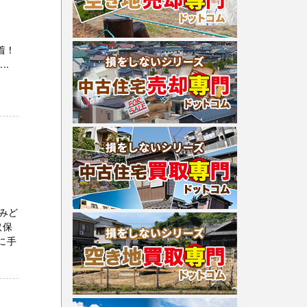
着！
..
みど
取保
に手
。