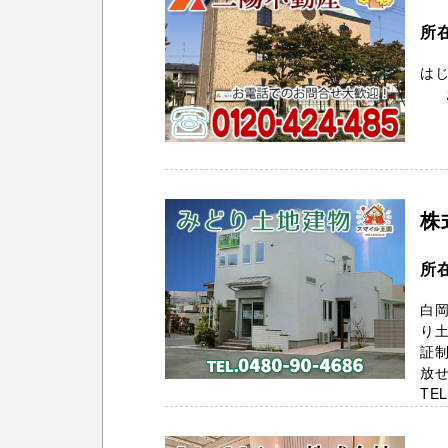
所
はじ
お電
株
所在
白
り
証
放
TEL