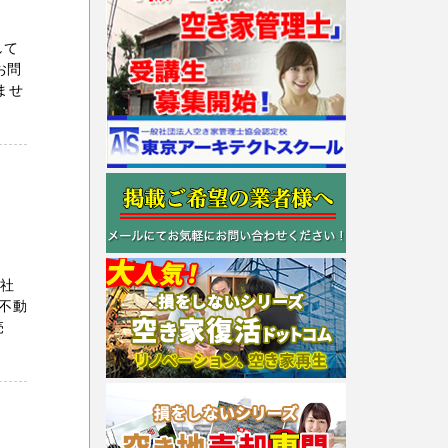
して
お問
りませ
会社
不動
売