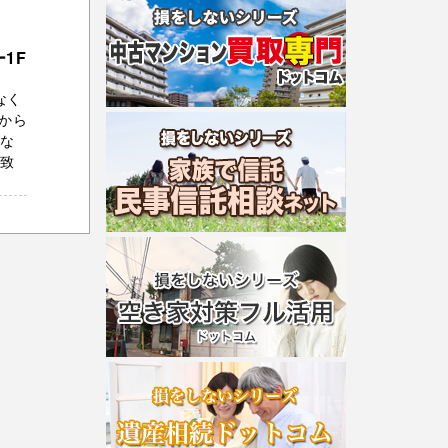
1F
なく
から
富な
応致