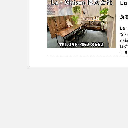
L
所
La
な
の
販
しま 