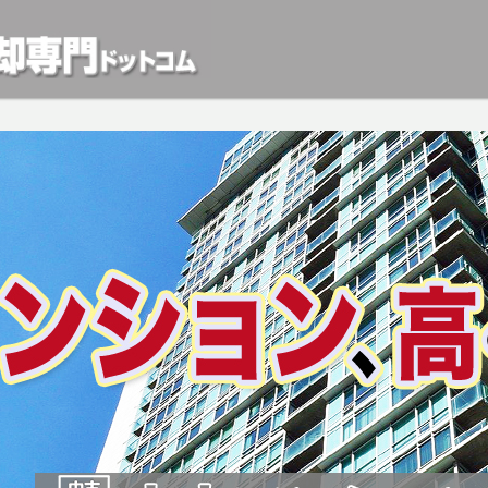
動産や開発等の「業者」が物件を買います。一般的に「売却」は時間はかかるが相
検討中の方はお気軽にご相談ください。マンション、アパート、相続不動産など不