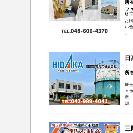
所
ファ
埼玉
お困
い合
...
日
所
埼
ｅ
産、
却、
三