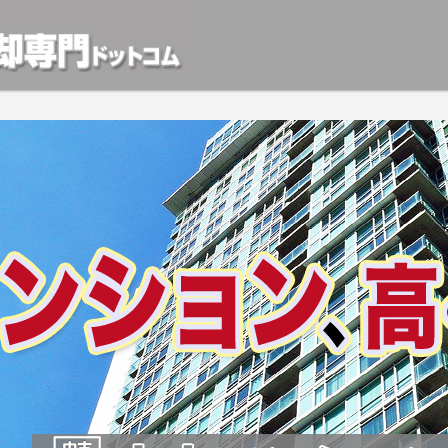
動産や開発等の「業者」が物件を買います。一般的に「売却」は時間はかかるが相
検討中の方はお気軽にご相談ください。マンション、アパート、相続不動産など不