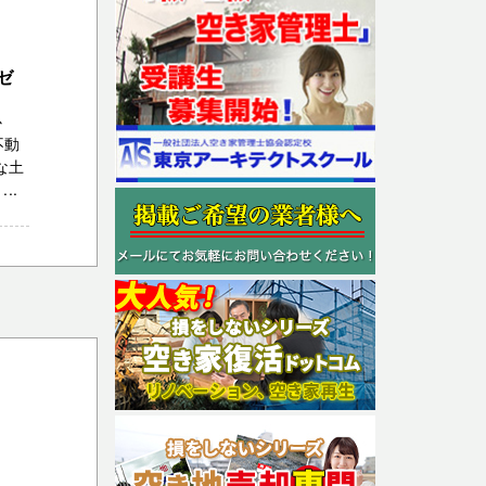
ゼ
心
不動
な土
..