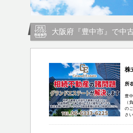
大阪府『豊中市』で中
株
所
豊
（
のご
さい