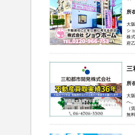
所
大阪
シ
株
府乙
三
所
大
へ
（
無料