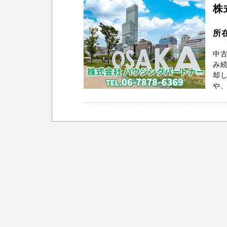
株
所
中
み
却
や、