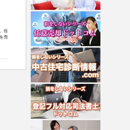
、住
を売