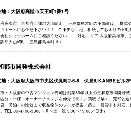
在地：大阪府高槻市天王町1番1号
府高槻市、京都府乙訓郡大山崎町、 三島郡島本町の不動産は、 株式
ョウホームにお任せ下さい！！ ご不要な土地、相続してお困りの不動
式会社ショウホームにご相談ください！ 対応エリア 大阪府高槻市、
訓郡大山崎町、三島郡島本町 &n ...
和都市開発株式会社
在地：大阪府大阪市中央区伏見町2-6-6 伏見町KANBEビル2
阪市・大阪府の中古マンション売却は創業36年以上の三和都市開発株式
。区分・一棟・オーナーチェンジを仲介で高く／買取で早く。売却と運
賃貸・民泊）の比較まで収益物件のプロが提案。築古・賃貸中も対応。
。TEL 06-4706-3300（月〜土・祝 9:00〜19:00／日休）