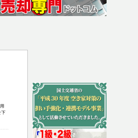
運用
せ下