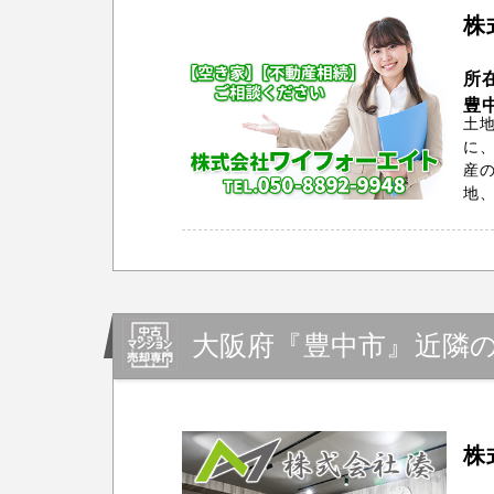
株
所
豊
土地
に、
産の
地、
大阪府『豊中市』近隣
株