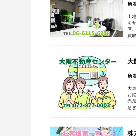
所
土地
を
区
買取
大
所
大東
お
売却
急ぎ
...
株