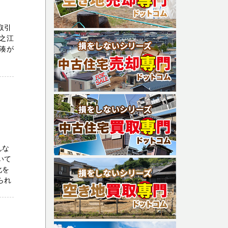
取引
之江
湊が
んな
いて
化を
られ