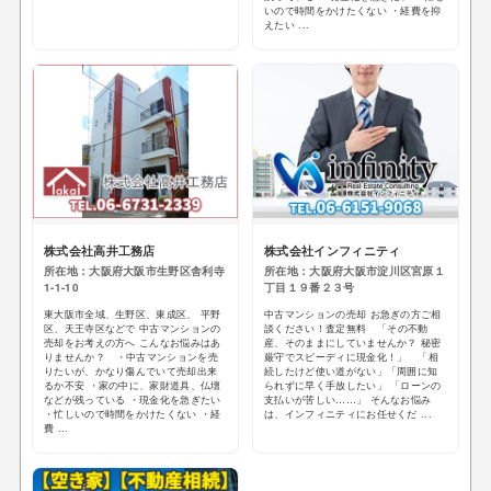
いので時間をかけたくない ・経費を抑
えたい ...
株式会社高井工務店
株式会社インフィニティ
所在地：大阪府大阪市生野区舎利寺
所在地：大阪府大阪市淀川区宮原１
1-1-10
丁目１９番２３号
東大阪市全域、生野区、東成区、 平野
中古マンションの売却 お急ぎの方ご相
区、天王寺区などで 中古マンションの
談ください！査定無料 「その不動
売却をお考えの方へ こんなお悩みはあ
産、そのままにしていませんか？ 秘密
りませんか？ ・中古マンションを売
厳守でスピーディに現金化！」 「相
りたいが、かなり傷んでいて売却出来
続したけど使い道がない」「周囲に知
るか不安 ・家の中に、家財道具、仏壇
られずに早く手放したい」 「ローンの
などが残っている ・現金化を急ぎたい
支払いが苦しい……」 そんなお悩み
・忙しいので時間をかけたくない ・経
は、インフィニティにお任せくだ ...
費 ...