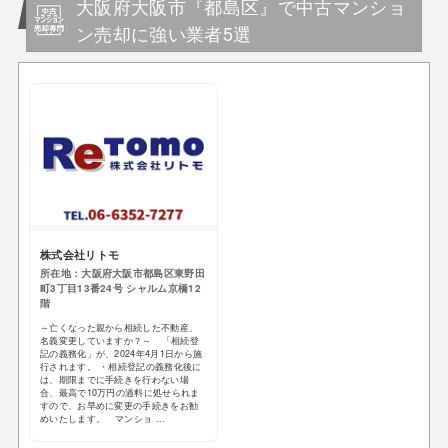
大阪府大阪市『都島区』で中古マンショ
ン売却に強い業者5選
株式会社リトモ
所在地：大阪府大阪市都島区東野田
町3丁目13番24号 シャルム京橋12
階
～亡くなった親から相続した不動産、
名義変更していますか？～ 「相続登
記の義務化」が、2024年4月1日から施
行されます。 ・相続登記の義務化後に
は、期限までに手続きを行わない場
合、最高で10万円の過料に処せられま
すので、お早めに変更の手続きをお勧
めいたします。 マンショ ...