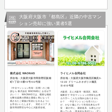
大阪府大阪市『都島区』近隣の中古マン
ション売却に強い業者5選
株式会社 WAONAS
ライヒメル合同会社
所在地：大阪府大阪市阿倍野区阪南
所在地：大阪府大阪市鶴見区鶴見3-
町1丁目15番15号102号室
12-22 ドリームネオポリス鶴見
Ⅲ-610号室
《中古マンション売却・活用》のご相
談なら 株式会社 WAONASに お任せ下
大阪府、主に大阪市・鶴見区、旭区、
さい！！ WAONASでは、複雑な相続
城東区で 中古マンションの売却をお考
を弊社提携の関係士業様と和になって
えの方へ こんなお悩みはありません
残されたご家族が笑顔になれるように
か？ ・中古マンションを売りたい
お手伝いいたします。 対応エリア 大
が、かなり傷んでいて売却出来るか不
阪市阿倍野区を中心に大阪府全域。
安 ・家の中に、家財道具、仏壇などが
...
残っている ・現金化を急ぎたい ・忙し