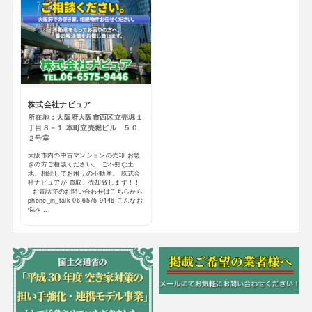
株式会社ナピュア
所在地：大阪府大阪市西区立売堀１
丁目８－１ 本町立売堀ビル ５０
２号室
大阪市内の中古マンションの売却 お急
ぎの方ご相談ください。 ご不要な土
地、相続してお困りの不動産、 株式会
社ナピュアが 買取、売却致します！！
お電話でのお問い合わせはこちらから
phone_in_talk 06-6575-9446 こんなお
悩み ...