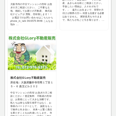
産、あきらめる前にご相談ください。
大阪市内の中古マンションの売却 お急
手放したい理由は、人それぞれで
ぎの方ご相談ください。 ご不要な土
す。」 遠方にお住まいで、管理や片
地、相続してお困りの不動産、 株式会
付けが限界の方へ 何度も往復する必要
社ナピュアが 買取、売却致します！！
はありません。 家財道具もそのまま
お電話でのお問い合わせはこちらから
で、私たちが丸ごと引き取ります。 ...
phone_in_talk 06-6575-9446 こんなお
悩み ...
株式会社GLory不動産販売
所在地：大阪府藤井寺市岡１丁目１
５－６ 昌五ビル２０２
中古マンションの売却 お急ぎの方ご相
談ください！査定無料 不動産の売却
は、お客様にとって大きな決断です。
私たちは単なる取引相手ではなく、お
客様のパートナーとして、 誠意をもっ
て物件と向き合い、 未来へと繋ぐ責任
を果たすことをお約束いたします。 市