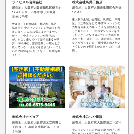
ライヒメル合同会社
株式会社高井工務店
所在地：大阪府大阪市鶴見区鶴見3-
所在地：大阪府大阪市生野区舎利寺
12-22 ドリームネオポリス鶴見
1-1-10
Ⅲ-610号室
東大阪市全域、生野区、東成区、 平野
区、天王寺区などで 中古マンションの
大阪府、主に大阪市・鶴見区、旭区、
売却をお考えの方へ こんなお悩みはあ
城東区で 中古マンションの売却をお考
りませんか？ ・中古マンションを売
えの方へ こんなお悩みはありません
りたいが、かなり傷んでいて売却出来
か？ ・中古マンションを売りたい
るか不安 ・家の中に、家財道具、仏壇
が、かなり傷んでいて売却出来るか不
などが残っている ・現金化を急ぎたい
安 ・家の中に、家財道具、仏壇などが
・忙しいので時間をかけたくない ・経
残っている ・現金化を急ぎたい ・忙し
費 ...
いので時間をかけたくない ・経費を抑
えたい ...
株式会社ナピュア
株式会社みつや建設
所在地：大阪府大阪市西区立売堀１
所在地：大阪府東大阪市菱江1-27-1
丁目８－１ 本町立売堀ビル ５０
中古マンションの売却 お急ぎの方ご相
２号室
談ください！査定無料 「その不動