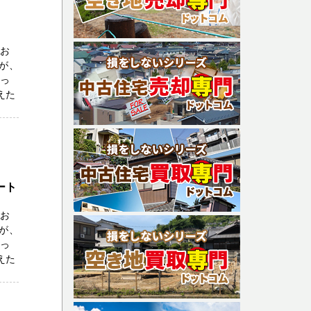
をお
が、
残っ
えた
ート
をお
が、
残っ
えた