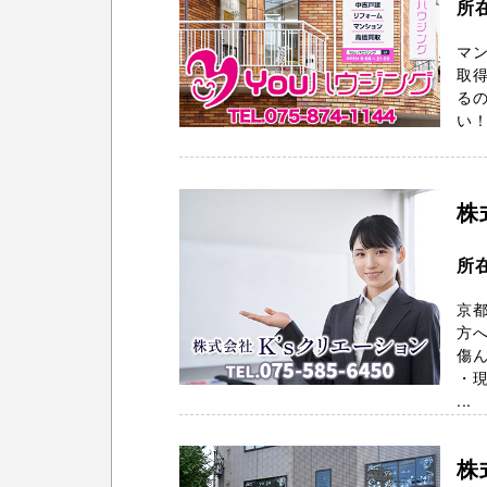
所
マ
取得
るの
い！
株
所
京
方
傷
・現
...
株