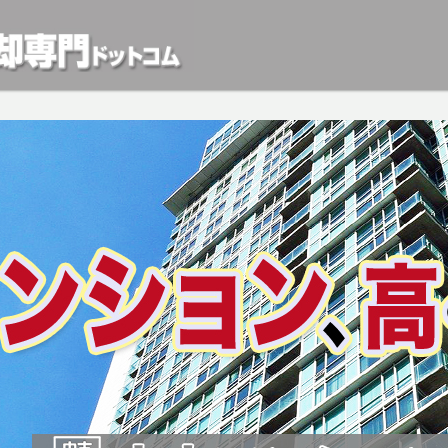
動産や開発等の「業者」が物件を買います。一般的に「売却」は時間はかかるが相
検討中の方はお気軽にご相談ください。マンション、アパート、相続不動産など不