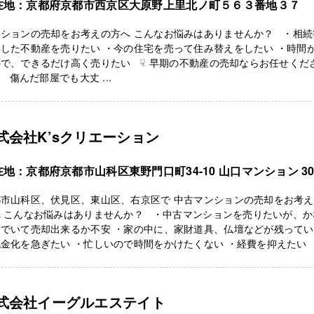
在地：京都府京都市西京区大原野上里北ノ町５６３番地３７
ンションの売却をお考えの方へ こんなお悩みはありませんか？ ・相続
した不動産を売りたい ・今の住宅を売って住み替えをしたい ・時間
で、できるだけ高く売りたい ☟ 早期の不動産の売却ならお任せくだ
 傷んだ部屋でも大丈 ...
式会社K’sクリエーション
在地：京都府京都市山科区東野門口町34-10 山口マンション 30
都市山科区、伏見区、東山区、右京区で 中古マンションの売却をお考
へ こんなお悩みはありませんか？ ・中古マンションを売りたいが、か
んでいて売却出来るか不安 ・家の中に、家財道具、仏壇などが残って
金化を急ぎたい ・忙しいので時間をかけたくない ・経費を抑えたい 
式会社イーグルエステイト