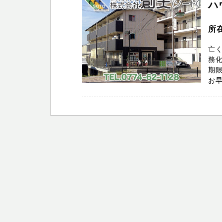
ハ
所
亡
務化
期
お早