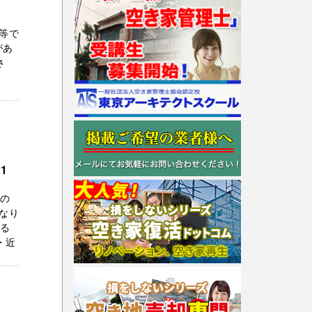
等で
があ
さ
1
えの
なり
いる
・近