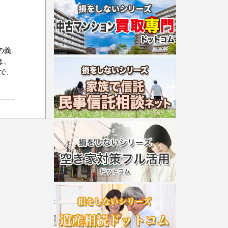
の義
は、
で、