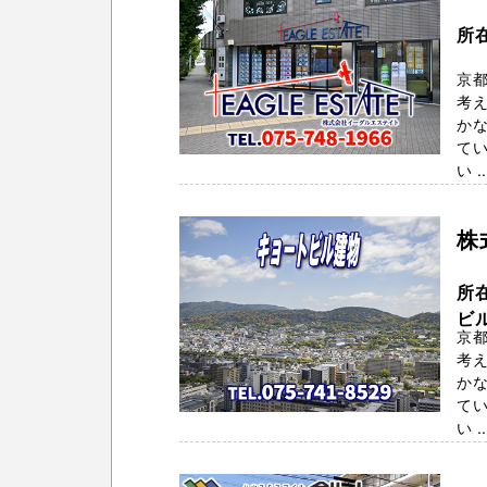
所
京
考
か
てい
い ..
株
所
ビ
京
考
か
てい
い ..