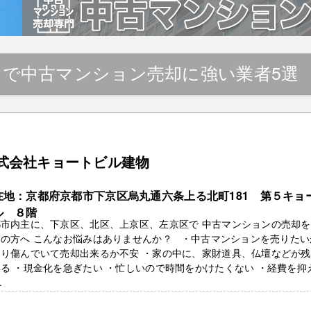
』で中古マンション売却に強い業者5選
式会社キョートビル建物
在地：京都府京都市下京区烏丸通六条上る北町181 第５キョ
ル ８階
都市内主に、下京区、北区、上京区、左京区で 中古マンションの売却
えの方へ こんなお悩みはありませんか？ ・中古マンションを売りたい
なり傷んでいて売却出来るか不安 ・家の中に、家財道具、仏壇などが
る ・現金化を急ぎたい ・忙しいので時間をかけたくない ・経費を抑
.