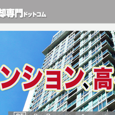
動産や開発等の「業者」が物件を買います。一般的に「売却」は時間はかかるが相
検討中の方はお気軽にご相談ください。マンション、アパート、相続不動産など不