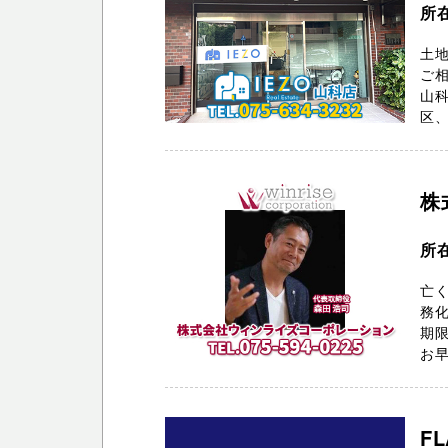
所
土地
ご相
山科
区、
株
所
亡
務化
期
お早
F