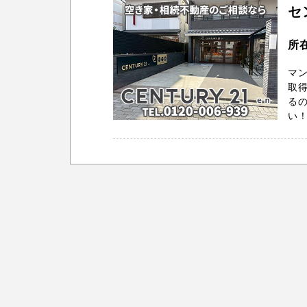
セ
所
マ
取得
るの
い！