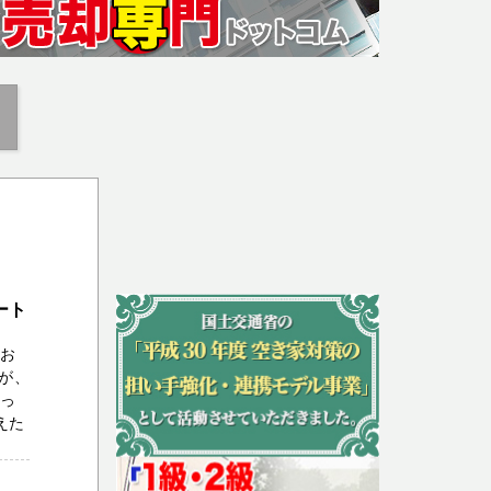
ート
をお
が、
残っ
えた