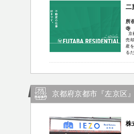
二
所
寺 
京
売
産を
るだ
京都府京都市『左京区
株