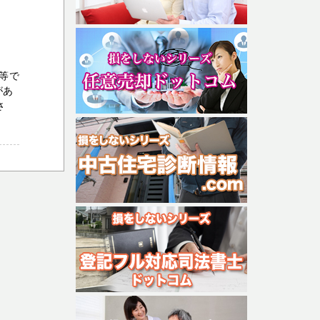
等で
があ
さ