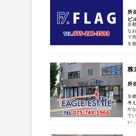
所
ビ
京都
な
て売
を急
株
所
京
考
か
てい
い ..