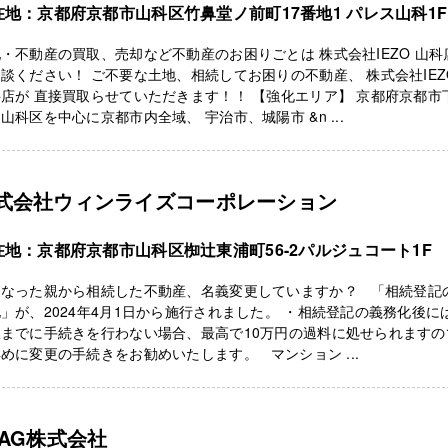
在地：京都府京都市山科区竹鼻堂ノ前町17番地1 パレス山科1F
・不動産の買取、売却など不動産のお困りごとは 株式会社IEZO 山科
談ください！ ご不要な土地、相続してお困りの不動産、 株式会社IEZ
店が 直接買取らせていただきます！！ 【強化エリア】 京都府京都市
山科区を中心に京都市内全域、 宇治市、城陽市 &n ...
式会社ウィンライズコーポレーション
在地：京都府京都市山科区椥辻東浦町56-2パルジュコート1F
くなった親から相続した不動産、名義変更していますか？ 「相続登記
」が、2024年4月1日から施行されました。 ・相続登記の義務化後に
限までに手続きを行わない場合、最高で10万円の過料に処せられますの
めに変更の手続きをお勧めいたします。 マンション ...
LAG株式会社