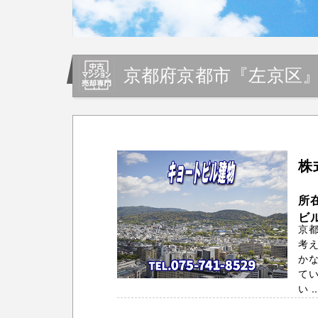
京都府京都市『左京区
株
所
ビ
京
考
か
てい
い ..