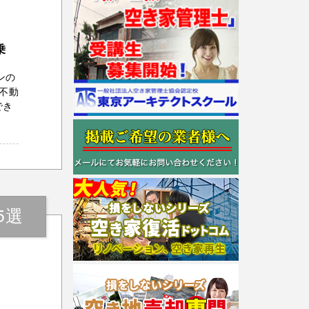
乗
ンの
不動
でき
5選