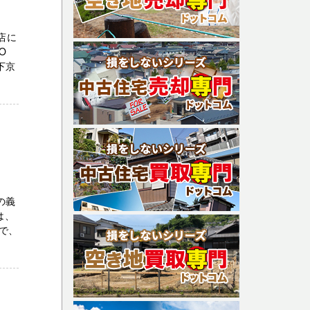
店に
O
下京
の義
は、
で、