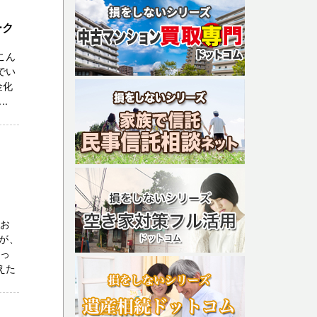
ーク
こん
でい
金化
.
をお
が、
残っ
えた