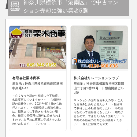
神奈川県横浜市『港南区』で中古マン
ション売却に強い業者5選
有限会社栗木商事
株式会社リレーションシップ
所在地：神奈川県横浜市港南区港南
所在地：神奈川県横浜市港南区日限
中央通1-13
山二丁目1番33号 日限山開成ビル
2階
～亡くなった親から相続した不動産、
名義変更していますか？～ 「相続登
マンションの売却をお考えの方へ こん
記の義務化」が、2024年4月1日から施
なお悩みはありませんか？ ・相続等
行されます。 ・相続登記の義務化後に
で取得した不動産を売りたい ・今の住
は、期限までに手続きを行わない場
宅を売って住み替えをしたい ・時間が
合、最高で10万円の過料に処せられま
あるので、できるだけ高く売りたい ☟
すので、お早めに変更の手続きをお勧
早期の不動産の売却ならお任せくださ
めいたします。 マンショ ...
い！ 傷んだ部屋でも大丈 ...