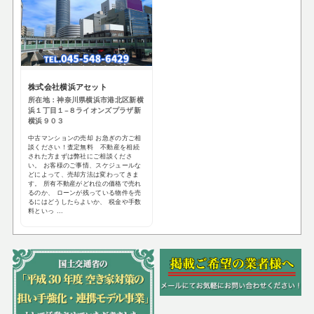
株式会社横浜アセット
所在地：神奈川県横浜市港北区新横
浜１丁目１−８ライオンズプラザ新
横浜９０３
中古マンションの売却 お急ぎの方ご相
談ください！査定無料 不動産を相続
された方まずは弊社にご相談くださ
い。 お客様のご事情、スケジュールな
どによって、売却方法は変わってきま
す。 所有不動産がどれ位の価格で売れ
るのか、 ローンが残っている物件を売
るにはどうしたらよいか、 税金や手数
料といっ ...