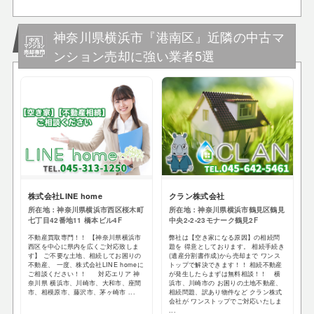
神奈川県横浜市『港南区』近隣の中古マ
ンション売却に強い業者5選
株式会社LINE home
クラン株式会社
所在地：神奈川県横浜市西区桜木町
所在地：神奈川県横浜市鶴見区鶴見
七丁目42番地11 橋本ビル4F
中央2-2-23モナーク鶴見2F
不動産買取専門！！ 【神奈川県横浜市
弊社は【空き家になる原因】の相続問
西区を中心に県内を広くご対応致しま
題を 得意としております。 相続手続き
す】 ご不要な土地、相続してお困りの
(遺産分割書作成)から売却まで ワンス
不動産、 一度、株式会社LINE homeに
トップで解決できます！！ 相続不動産
ご相談ください！！ 対応エリア 神
が発生したらまずは無料相談！！ 横
奈川県 横浜市、川崎市、大和市、座間
浜市、川崎市の お困りの土地不動産、
市、相模原市、藤沢市、茅ヶ崎市 ...
相続問題、訳あり物件など クラン株式
会社が ワンストップでご対応いたしま
...