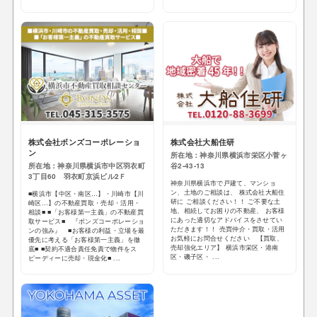
株式会社ボンズコーポレーショ
株式会社大船住研
ン
所在地：神奈川県横浜市栄区小菅ヶ
所在地：神奈川県横浜市中区羽衣町
谷2-43-13
3丁目60 羽衣町京浜ビル2Ｆ
神奈川県横浜市で戸建て、マンショ
ン、土地のご相談は、 株式会社大船住
■横浜市【中区・南区…】・川崎市【川
研に ご相談ください！！ ご不要な土
崎区…】の不動産買取・売却・活用・
地、相続してお困りの不動産、 お客様
相談■ ■「お客様第一主義」の不動産買
にあった適切なアドバイスをさせてい
取サービス■ 『ボンズコーポレーショ
ただきます！！ 売買仲介・買取・活用
ンの強み』 ■お客様の利益・立場を最
お気軽にお問合せください 【買取、
優先に考える「お客様第一主義」を徹
売却強化エリア】 横浜市栄区・港南
底■ ■契約不適合責任免責で物件をス
区・磯子区・ ...
ピーディーに売却・現金化■ ...