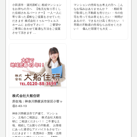
小田原市・湯河原町に 相続マンション
マンションの売却をお考えの方へ こん
をお持ちの方へ 【地元を知り尽くし
なお悩みはありませんか？ ・相続等
た信頼されるパートナー】 一人一人に
で取得した不動産を売りたい ・今の住
寄り添った柔軟なご提案をさせていた
宅を売って住み替えをしたい ・時間が
だきます 株式会社トゥルーウェルス
あるので、できるだけ高く売りたい ☟
ホームに お任せ下さい！ ご要望や
早期の不動産の売却ならお任せくださ
ご事情に合わせて最適な方法をご提案
い！ 傷んだ部屋でも大丈 ...
させて頂きます ...
株式会社大船住研
所在地：神奈川県横浜市栄区小菅ヶ
谷2-43-13
神奈川県横浜市で戸建て、マンショ
ン、土地のご相談は、 株式会社大船住
研に ご相談ください！！ ご不要な土
地、相続してお困りの不動産、 お客様
にあった適切なアドバイスをさせてい
ただきます！！ 売買仲介・買取・活用