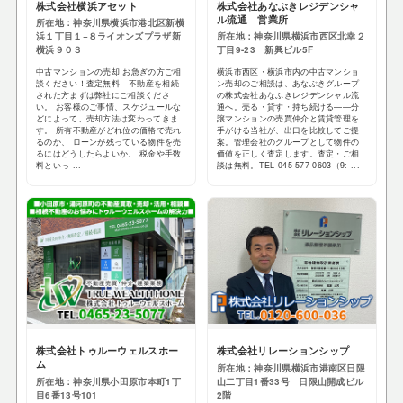
株式会社横浜アセット
株式会社あなぶきレジデンシャ
ル流通 営業所
所在地：神奈川県横浜市港北区新横
浜１丁目１−８ライオンズプラザ新
所在地：神奈川県横浜市西区北幸２
横浜９０３
丁目9-23 新興ビル5F
中古マンションの売却 お急ぎの方ご相
横浜市西区・横浜市内の中古マンショ
談ください！査定無料 不動産を相続
ン売却のご相談は、あなぶきグループ
された方まずは弊社にご相談くださ
の株式会社あなぶきレジデンシャル流
い。 お客様のご事情、スケジュールな
通へ。売る・貸す・持ち続ける——分
どによって、売却方法は変わってきま
譲マンションの売買仲介と賃貸管理を
す。 所有不動産がどれ位の価格で売れ
手がける当社が、出口を比較してご提
るのか、 ローンが残っている物件を売
案。管理会社のグループとして物件の
るにはどうしたらよいか、 税金や手数
価値を正しく査定します。査定・ご相
料といっ ...
談は無料。TEL 045-577-0603（9: ...
株式会社トゥルーウェルスホー
株式会社リレーションシップ
ム
所在地：神奈川県横浜市港南区日限
所在地：神奈川県小田原市本町1丁
山二丁目1番33号 日限山開成ビル
目6番13号101
2階