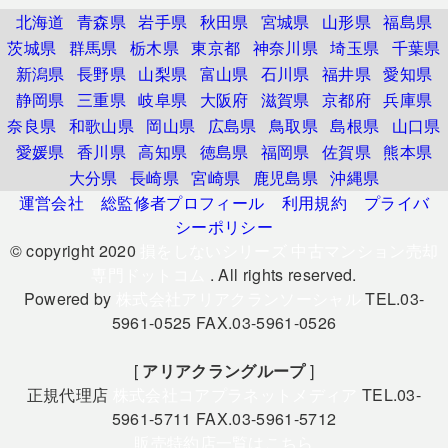
北海道
青森県
岩手県
秋田県
宮城県
山形県
福島県
茨城県
群馬県
栃木県
東京都
神奈川県
埼玉県
千葉県
新潟県
長野県
山梨県
富山県
石川県
福井県
愛知県
静岡県
三重県
岐阜県
大阪府
滋賀県
京都府
兵庫県
奈良県
和歌山県
岡山県
広島県
鳥取県
島根県
山口県
愛媛県
香川県
高知県
徳島県
福岡県
佐賀県
熊本県
大分県
長崎県
宮崎県
鹿児島県
沖縄県
運営会社
総監修者プロフィール
利用規約
プライバ
シーポリシー
© copyright 2020
損をしないシリーズ 中古マンション売却
専門ドットコム
. All rights reserved.
Powered by
株式会社アリアクランソーシャル
TEL.03-
5961-0525 FAX.03-5961-0526
[
アリアクラングループ
]
正規代理店
株式会社コアプラネットメディア
TEL.03-
5961-5711 FAX.03-5961-5712
販売特約店一覧はこちら