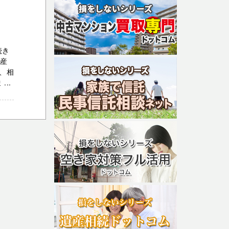
続き
動産
、相
..