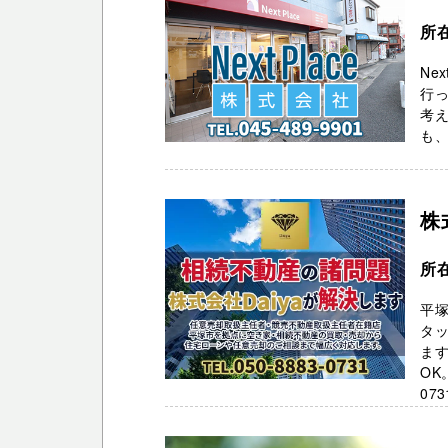
所
Ne
行っ
考
も、
株
所
平塚
タ
ま
OK
073