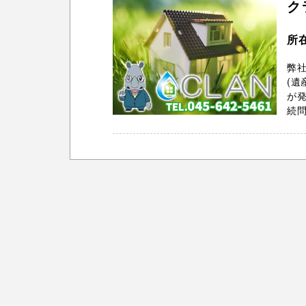
ク
所
弊社
(遺
が
続問