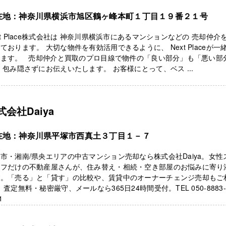
在地：神奈川県横浜市旭区鶴ヶ峰本町１丁目１９番２１号
xt Place株式会社は 神奈川県横浜市にあるマンションなどの 売却仲介
ております。 大切な物件を有効活用できるように、 Next Placeが一
えます。 売却仲介と買取のプロ目線で物件の「良い部分」も「悪い部
 包み隠さずにお伝えいたします。 お客様にとって、ベス ...
式会社Daiya
在地：神奈川県平塚市西真土３丁目１－７
市・湘南/県央エリアの中古マンション売却なら株式会社Daiya。女性
ッフだけの不動産屋さんが、住み替え・相続・空き部屋のお悩みに寄り
す。「売る」と「貸す」の比較や、賃貸中のオーナーチェンジ売却もご
。査定無料・秘密厳守、メールなら365日24時間受付。TEL 050-8883
1