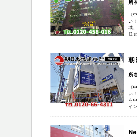
所在
《中
い
域
任せ
朝
所
《中
い
を
イン 
Ne