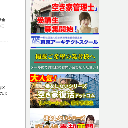
県全
社に
さ
南区
のポ