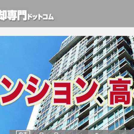
動産や開発等の「業者」が物件を買います。一般的に「売却」は時間はかかるが相
検討中の方はお気軽にご相談ください。マンション、アパート、相続不動産など不