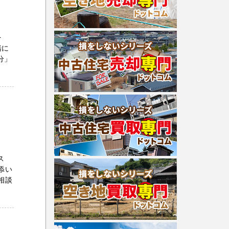
を
緒に
分」
ス
添い
相談
-