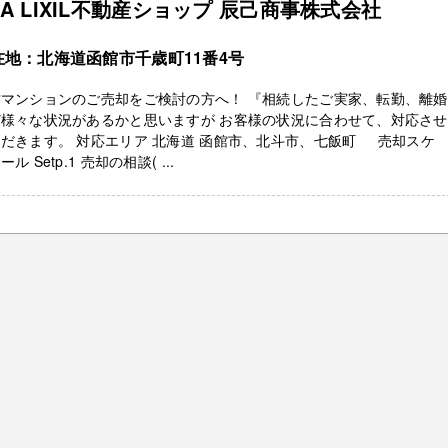
RA LIXIL不動産ショップ 辰己商事株式会社
在地：北海道函館市千歳町11番4号
古マンションのご売却をご検討の方へ！ 『相続したご実家、転勤、離
ど様々な状況があるかと思いますが お客様の状況に合わせて、対応さ
だきます。 対応エリア 北海道 函館市、北斗市、七飯町 売却スケ
ル Setp.1 売却の相談( ...