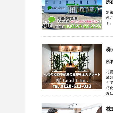
所
釧
仲
す
株
所
札幌
区
え
朽
お任
株