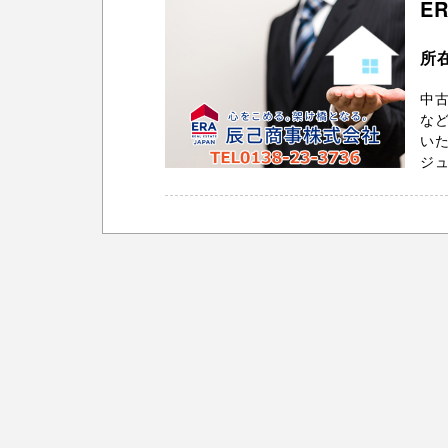
E
所
中
な
いた
ジュー