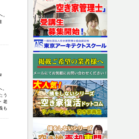
へ。
ま
F
へ。
たう
・老
義も