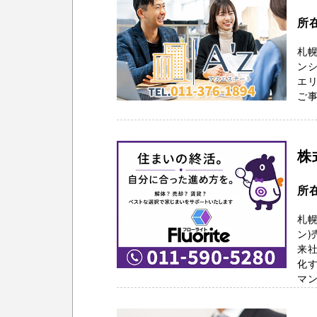
所
札幌
ン
エリ
ご事
株
所在
札
ン)
来
化
マン