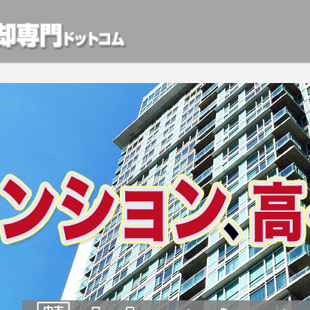
動産や開発等の「業者」が物件を買います。一般的に「売却」は時間はかかるが相
検討中の方はお気軽にご相談ください。マンション、アパート、相続不動産など不