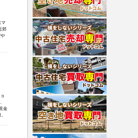
号
古マ
近郊
望や
ショ
で、
現金
明。