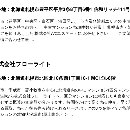
在地：北海道札幌市豊平区平岸3条8丁目6番1 信和リッチ411
市（豊平区・中央区・白石区・清田区…） 市内及び近郊エリアの 中
ションをお持ちの方へ 中古マンション売却件数が豊富！ 札幌市内・
アを知り尽くした 株式会社A'zエステートに お任せ下さい！ ご要
情に合わせて最 ...
式会社フローライト
地：北海道札幌市北区北10条西1丁目10-1 MCビル6階
幌市・千歳市・苫小牧市を中心に北海道内の中古マンション(区分マン
売却なら株式会社フローライトへ。区分マンションに対応したAI査定
社せずに概算の査定額が分かります。時間をかけて高く売る仲介、早く
する買取、売った後も住み続けられるリースバックの3つを並べてご説
ションの建物状況調査(屋上防水・シ ...