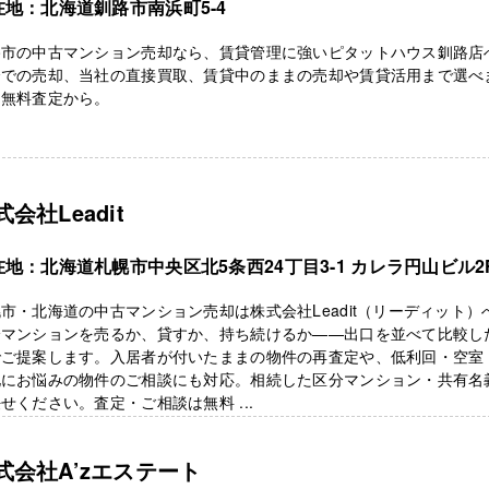
在地：北海道釧路市南浜町5-4
路市の中古マンション売却なら、賃貸管理に強いピタットハウス釧路店
介での売却、当社の直接買取、賃貸中のままの売却や賃貸活用まで選べ
。無料査定から。
式会社Leadit
在地：北海道札幌市中央区北5条西24丁目3-1 カレラ円山ビル2
市・北海道の中古マンション売却は株式会社Leadit（リーディット）
分マンションを売るか、貸すか、持ち続けるか——出口を並べて比較し
でご提案します。入居者が付いたままの物件の再査定や、低利回・空室
化にお悩みの物件のご相談にも対応。相続した区分マンション・共有名
せください。査定・ご相談は無料 ...
式会社A’zエステート