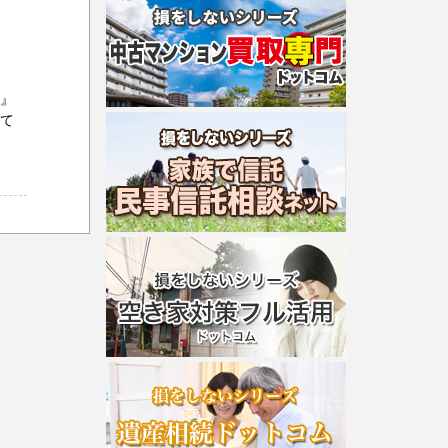
婚』
せて