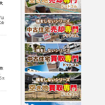
大
ずは
式会
多数
土
応エ