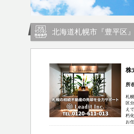
北海道札幌市『豊平区
株
所
札幌
区
え
朽
お任