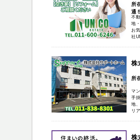
所
通
不
地・
お気
社U
株
所
マ
手掛
地、
リア
株