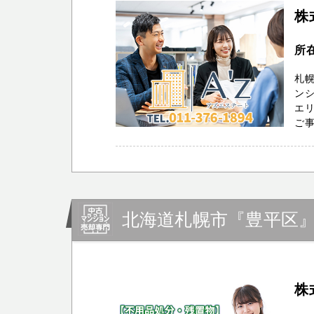
株
所
札幌
ン
エリ
ご事
北海道札幌市『豊平区
株