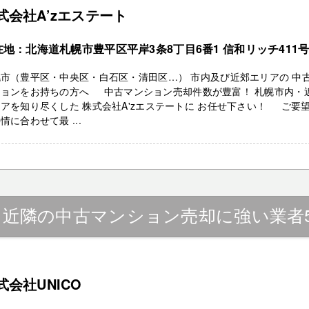
式会社A’zエステート
在地：北海道札幌市豊平区平岸3条8丁目6番1 信和リッチ411
市（豊平区・中央区・白石区・清田区…） 市内及び近郊エリアの 中
ションをお持ちの方へ 中古マンション売却件数が豊富！ 札幌市内・
アを知り尽くした 株式会社A'zエステートに お任せ下さい！ ご要
情に合わせて最 ...
』近隣の中古マンション売却に強い業者
式会社UNICO