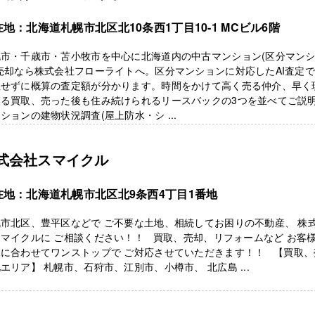
地：北海道札幌市北区北10条西1丁目10-1 MCビル6階
幌市・千歳市・苫小牧市を中心に北海道内の中古マンション(区分マン
売却なら株式会社フローライトへ。区分マンションに対応したAI査定
社せずに概算の査定額が分かります。時間をかけて高く売る仲介、早く
する買取、売った後も住み続けられるリースバックの3つを並べてご説
ションの建物状況調査(屋上防水・シ ...
式会社スマイクル
在地：北海道札幌市北区北9条西4丁目1番地
市北区、豊平区などで ご不要な土地、相続してお困りの不動産、 株
マイクルに ご相談ください！！ 買取、売却、リフォームなど お客
況に合わせてワンストップで ご対応させていただきます！！ 【買取、
エリア】 札幌市、石狩市、江別市、小樽市、 北広島 ...