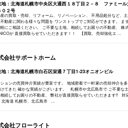
在地：北海道札幌市中央区大通西１８丁目２－８ ファミール
５０２号
動産の買取・売却、リフォーム、リノベ―ション、 不用品処分など、土
不動産に関わる様々な問題を ワンストップでご対応ができます。 ま
軽にご相談ください。 ご不要な土地、相続してお困りの不動産、 株
NICOが 直接買取らせていただきます！！ 【買取、売却強化エ ...
式会社サポートホーム
在地：北海道札幌市白石区栄通７丁目1-23オニオンビル
ンションの売買仲介実績が豊富です。 地域密着で一軒家の売却仲介を
けてきた 確かな実績がございます。 札幌市や北広島市で ご不要な
相続してお困りの不動産、 弊社が直接買取らせていただきます!! 対
 北海道 札幌市、北広島市 ...
式会社フローライト