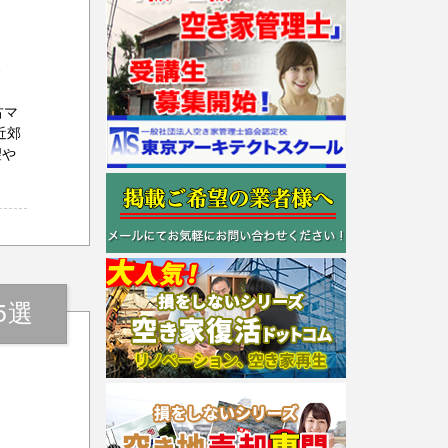
号
古マ
近郊
望や
5選