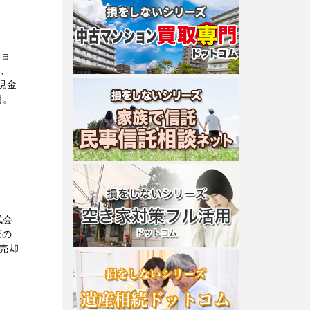
ショ
で、
現金
明。
式会
様の
売却