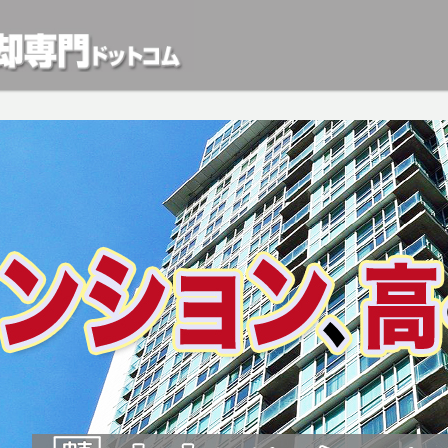
動産や開発等の「業者」が物件を買います。一般的に「売却」は時間はかかるが相
検討中の方はお気軽にご相談ください。マンション、アパート、相続不動産など不