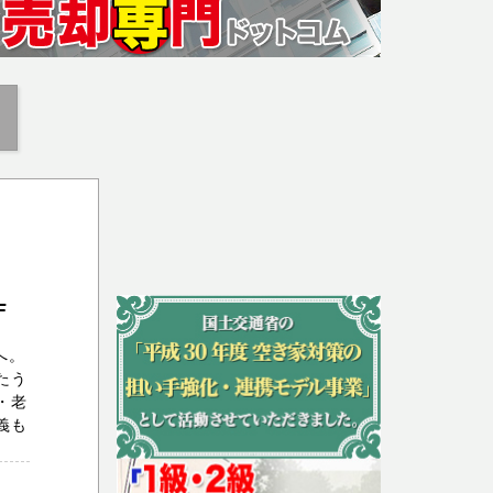
F
へ。
たう
・老
義も