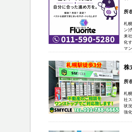
所在
札
ン)
来
化
マン
株
所
札幌
社ス
状
強化