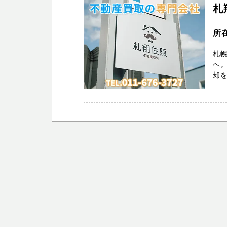
札
所
札
へ
却