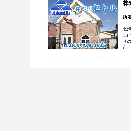
株
所
北海
上げ
りの
市、