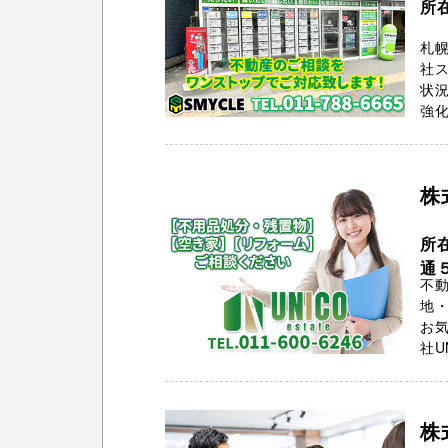
所
札幌
社ス
状
強化
株
所
通
不
地・
お気
社U
株