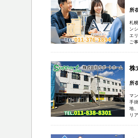
所
札幌
ン
エリ
ご事
株
所
マ
手掛
地、
リア