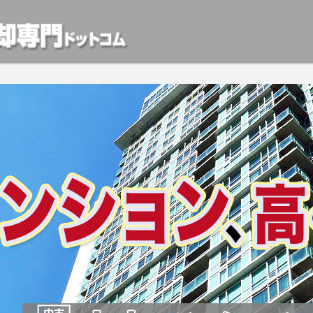
動産や開発等の「業者」が物件を買います。一般的に「売却」は時間はかかるが相
検討中の方はお気軽にご相談ください。マンション、アパート、相続不動産など不