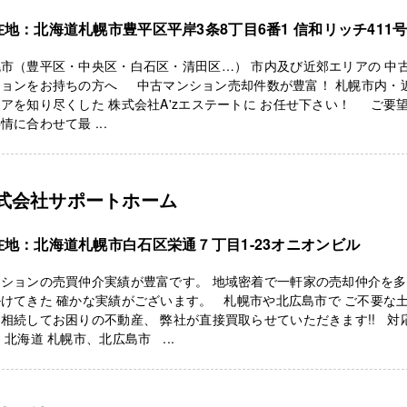
在地：北海道札幌市豊平区平岸3条8丁目6番1 信和リッチ411
市（豊平区・中央区・白石区・清田区…） 市内及び近郊エリアの 中
ションをお持ちの方へ 中古マンション売却件数が豊富！ 札幌市内・
アを知り尽くした 株式会社A'zエステートに お任せ下さい！ ご要
情に合わせて最 ...
式会社サポートホーム
在地：北海道札幌市白石区栄通７丁目1-23オニオンビル
ンションの売買仲介実績が豊富です。 地域密着で一軒家の売却仲介を
けてきた 確かな実績がございます。 札幌市や北広島市で ご不要な
相続してお困りの不動産、 弊社が直接買取らせていただきます!! 対
 北海道 札幌市、北広島市 ...