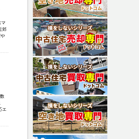
号
古マ
近郊
望や
多数
土
応エ