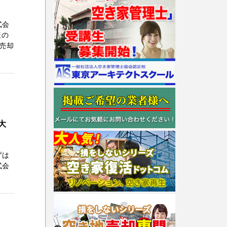
式会
様の
売却
大
ずは
式会