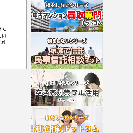
積み
お困
釧路