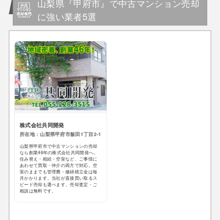
山梨県『甲府市』で中古マンション売却
に強い業者5選
株式会社共同開発
所在地：山梨県甲府市飯田1丁目2-1
山梨県甲府市で中古マンションの売却
なら創業46年の株式会社共同開発へ。
住み替え・相続・空室など、ご事情に
あわせて買取・仲介の両方で対応。空
室のままでも管理費・修繕積立金は毎
月かかります。当社が直接買い取るス
ピード売却も選べます。売却査定・ご
相談は無料です。