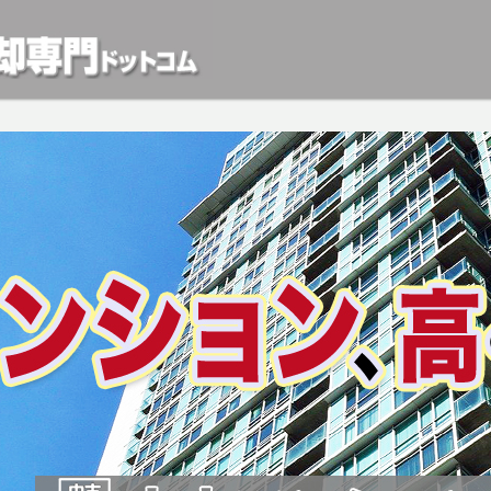
動産や開発等の「業者」が物件を買います。一般的に「売却」は時間はかかるが相
検討中の方はお気軽にご相談ください。マンション、アパート、相続不動産など不