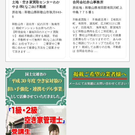
土地・空き家買取センターわか
合同会社赤山事務所
やま/和(なごみ)不動産
所在地：和歌山県有田郡有田川町上
所在地：和歌山県和歌山市秋月563-
中島７７５番１
5
不動産買取！ 不動産活用！ 【有田川
町、有田市、湯浅町、広川町だけに限
和歌山市・岩出市・紀の川市・海南市
らず、日高地方、 海草地方、那賀地方
に 相続マンションをお持ちの方へ
など和歌山県内を広くご対応致しま
【即現金化！最短3日のスピード買取
す】 弊社は不動産だけではなく行政書
り】 相続不動産に関する相談、手続
士業務も行っておりますので、 あらゆ
き、手数料すべて無料!! 和(なごみ)不動
るご相談にワンストップでお応えでき
産に お任せ下さい！ ご要望やご事
ます！ 相続してお困りの土地、不動産
情に合わせて最適な方法をご提案させ
は 合同会社赤山 ...
て頂きます ...