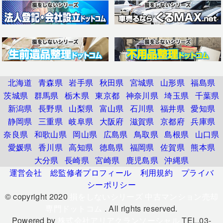
北海道
青森県
岩手県
秋田県
宮城県
山形県
福島県
茨城県
群馬県
栃木県
東京都
神奈川県
埼玉県
千葉県
新潟県
長野県
山梨県
富山県
石川県
福井県
愛知県
静岡県
三重県
岐阜県
大阪府
滋賀県
京都府
兵庫県
奈良県
和歌山県
岡山県
広島県
鳥取県
島根県
山口県
愛媛県
香川県
高知県
徳島県
福岡県
佐賀県
熊本県
大分県
長崎県
宮崎県
鹿児島県
沖縄県
運営会社
総監修者プロフィール
利用規約
プライバ
シーポリシー
© copyright 2020
損をしないシリーズ 中古マンション売却
専門ドットコム
. All rights reserved.
Powered by
株式会社アリアクランソーシャル
TEL.03-