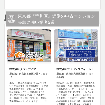
東京都『荒川区』近隣の中古マンション
売却に強い業者5選
株式会社クランディア
株式会社アドバンスフィールド
所在地：東京都葛飾区小菅４丁目8-
所在地：東京都大田区蒲田1丁目4
13
番14号
土地・不動産の売却をお手伝いさせて
■大田区・品川区・目黒区・川崎市の不
いただきます!! 東京都葛飾区、足立区
動産買取・売却・賃貸■ ■ご相談者様の
で不動産の買取、売却、など 土地、不
お悩みに合わせてトータルサポート■
動産のお困りごとは 株式会社クラン
『株式会社アドバンスフィールドが選
ディアにご相談ください！ ご不要な土
ばれる理由』 【大田区・品川区エリ
地、相続してお困りの不動産、 弊社が
アを熟知した対応力】 大田区、品川区
直接買取らせていただきます！！ 対
の城南地域を中心に川崎、横浜方面ま
...
で不動産のお取り引きをしておりま ...