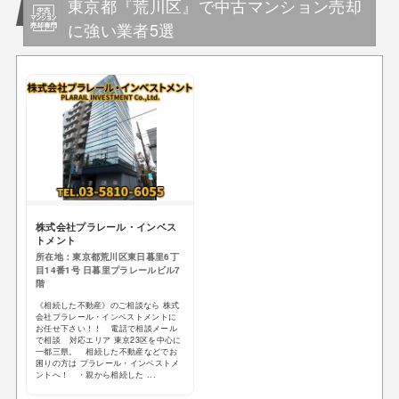
東京都『荒川区』で中古マンション売却
に強い業者5選
株式会社プラレール・インベス
トメント
所在地：東京都荒川区東日暮里6丁
目14番1号 日暮里プラレールビル7
階
《相続した不動産》のご相談なら 株式
会社プラレール・インベストメントに
お任せ下さい！！ 電話で相談メール
で相談 対応エリア 東京23区を中心に
一都三県。 相続した不動産などでお
困りの方は プラレール・インベストメ
ントへ！ ・親から相続した ...