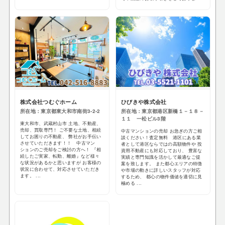
株式会社つむぐホーム
ひびきや株式会社
所在地：東京都東大和市南街3-2-2
所在地：東京都港区新橋１－１８－
１１ 一松ビル3階
東大和市、武蔵村山市 土地、不動産、
売却、買取専門！ ご不要な土地、相続
中古マンションの売却 お急ぎの方ご相
してお困りの不動産、 弊社がお手伝い
談ください！査定無料 港区にある業
させていただきます！！ 中古マン
者として港区ならではの高額物件や 投
ションのご売却をご検討の方へ！ 『相
資用不動産にも対応しており、 豊富な
続したご実家、転勤、離婚』など様々
実績と専門知識を活かして最適なご提
な状況があるかと思いますが お客様の
案を致します。 また都心エリアの特徴
状況に合わせて、対応させていただき
や市場の動きに詳しいスタッフが対応
ます。 ...
するため、 都心の物件価値を適切に見
極める ...