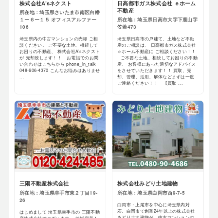
株式会社A’sネクスト
日高都市ガス株式会社 ｅホーム
不動産
所在地：埼玉県さいたま市南区白幡
１ー６ー１５ オフィスアルファー
所在地：埼玉県日高市大字下鹿山字
106
笠蓋473
埼玉県内の中古マンションの売却 ご相
埼玉県日高市の戸建て、土地など不動
談ください。 ご不要な土地、相続して
産のご相談は、 日高都市ガス株式会社
お困りの不動産、 株式会社A’sネクスト
ｅホーム不動産に ご相談ください！！
が 売却致します！！ お電話でのお問
ご不要な土地、相続してお困りの不動
い合わせはこちらから phone_in_talk
産、 お客様にあった適切なアドバイス
048-606-4370 こんなお悩みはありませ
をさせていただきます！！ 買取、売
...
却、管理、活用、解体などまずは一度
ご連絡ください！！ 【買取 ...
三陽不動産株式会社
株式会社みどり土地建物
所在地：埼玉県幸手市東２丁目19-
所在地：埼玉県白岡市西9-7-5
26
白岡市・上尾市を中心に埼玉県内対
応。白岡市で創業24年以上の株式会社
はじめまして 埼玉県幸手市の 三陽不動
みどり土地建物が、中古マンションの