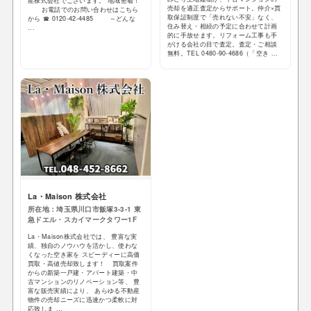
産株式会社でございます。 地域密着！
売却を適正査定からサポート。仲介×買
お電話でのお問い合わせはこちら
取保証制度で「売れない不安」なく、
から ☎ 0120-42-4485 ～どんな
住み替え・相続の予定に合わせて計画
...
的に手放せます。リフォーム工事も手
がける会社の目で査定。査定・ご相談
無料。TEL 0480-90-4686（「空き ...
La・Maison 株式会社
所在地：埼玉県川口市飯塚3-3-1 東
急ドエル・スカイマークタワー1F
La・Maison株式会社では、 豊富な実
績、独自のノウハウを活かし、使わな
くなった空き家を スピーディーに高価
買取・高値売却致します！ 買取案件
からの新築一戸建・アパート建築・中
古マンションのリノベーション等、 豊
富な販売実績により、 あらゆる不動産
物件の売却ニーズに迅速かつ柔軟に対
応致しま ...