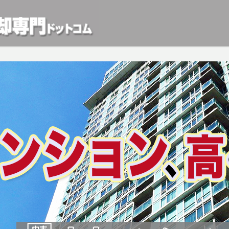
動産や開発等の「業者」が物件を買います。一般的に「売却」は時間はかかるが相
検討中の方はお気軽にご相談ください。マンション、アパート、相続不動産など不