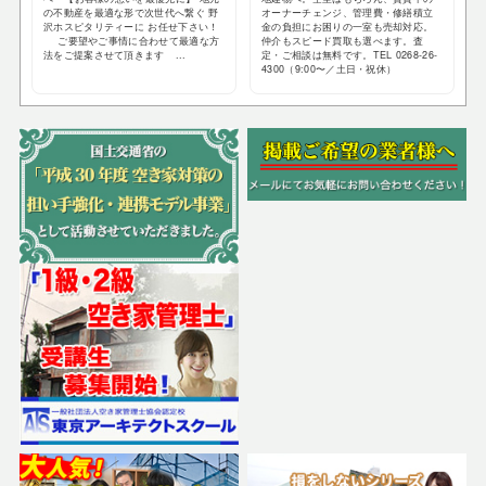
の不動産を最適な形で次世代へ繋ぐ 野
オーナーチェンジ、管理費・修繕積立
沢ホスピタリティーに お任せ下さい！
金の負担にお困りの一室も売却対応。
ご要望やご事情に合わせて最適な方
仲介もスピード買取も選べます。査
法をご提案させて頂きます ...
定・ご相談は無料です。TEL 0268-26-
4300（9:00〜／土日・祝休）