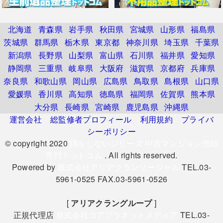
北海道
青森県
岩手県
秋田県
宮城県
山形県
福島県
茨城県
群馬県
栃木県
東京都
神奈川県
埼玉県
千葉県
新潟県
長野県
山梨県
富山県
石川県
福井県
愛知県
静岡県
三重県
岐阜県
大阪府
滋賀県
京都府
兵庫県
奈良県
和歌山県
岡山県
広島県
鳥取県
島根県
山口県
愛媛県
香川県
高知県
徳島県
福岡県
佐賀県
熊本県
大分県
長崎県
宮崎県
鹿児島県
沖縄県
運営会社
総監修者プロフィール
利用規約
プライバ
シーポリシー
© copyright 2020
損をしないシリーズ 中古マンション売却
専門ドットコム
. All rights reserved.
Powered by
株式会社アリアクランソーシャル
TEL.03-
5961-0525 FAX.03-5961-0526
[
アリアクラングループ
]
正規代理店
株式会社コアプラネットメディア
TEL.03-