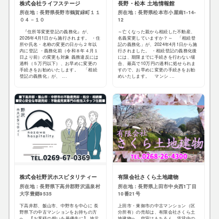
株式会社ライフステージ
長野・松本 土地情報館
所在地：長野県長野市鶴賀緑町１１
所在地：長野県松本市小屋南1-14-
０４－１０
12
『住所等変更登記の義務化』が、
～亡くなった親から相続した不動産、
2026年4月1日から施行されます。 ・住
名義変更していますか？～ 「相続登
所や氏名・名称の変更の日から２年以
記の義務化」が、2024年4月1日から施
内に登記 ・義務化前（令和８年４月１
行されました。 ・相続登記の義務化後
日より前）の変更も対象 義務違反には
には、期限までに手続きを行わない場
過料（５万円以下）、お早めに変更の
合、最高で10万円の過料に処せられま
手続きをお勧めいたします。 「相続
すので、お早めに変更の手続きをお勧
登記の義務化」が、 ...
めいたします。 マンシ ...
株式会社野沢ホスピタリティー
有限会社さくら土地建物
所在地：長野県下高井郡野沢温泉村
所在地：長野県上田市中央西1丁目
大字豊郷9535
10番21号
下高井郡、飯山市、中野市を中心に 長
上田市・東御市の中古マンション（区
野県下の中古マンションをお持ちの方
分所有）の売却は、有限会社さくら土
へ 【お客様の想いを最優先に】 地元
地建物へ。空室はもちろん、賃貸中の