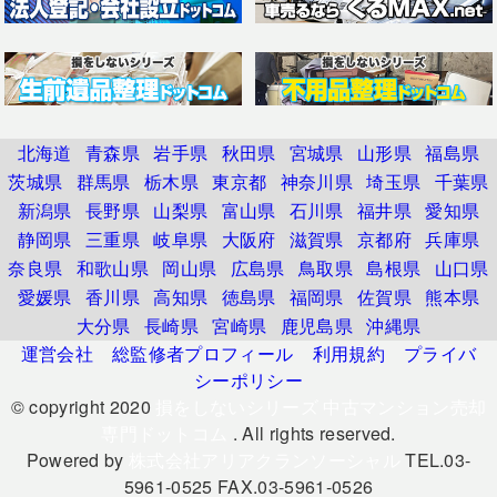
北海道
青森県
岩手県
秋田県
宮城県
山形県
福島県
茨城県
群馬県
栃木県
東京都
神奈川県
埼玉県
千葉県
新潟県
長野県
山梨県
富山県
石川県
福井県
愛知県
静岡県
三重県
岐阜県
大阪府
滋賀県
京都府
兵庫県
奈良県
和歌山県
岡山県
広島県
鳥取県
島根県
山口県
愛媛県
香川県
高知県
徳島県
福岡県
佐賀県
熊本県
大分県
長崎県
宮崎県
鹿児島県
沖縄県
運営会社
総監修者プロフィール
利用規約
プライバ
シーポリシー
© copyright 2020
損をしないシリーズ 中古マンション売却
専門ドットコム
. All rights reserved.
Powered by
株式会社アリアクランソーシャル
TEL.03-
5961-0525 FAX.03-5961-0526