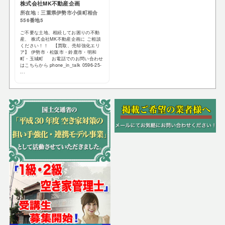
株式会社MK不動産企画
所在地：三重県伊勢市小俣町相合
556番地5
ご不要な土地、相続してお困りの不動
産、 株式会社MK不動産企画に ご相談
ください！！ 【買取、売却強化エリ
ア】 伊勢市・松阪市・鈴鹿市・明和
町・玉城町 お電話でのお問い合わせ
はこちらから phone_in_talk 0596-25-
...