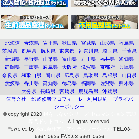
北海道
青森県
岩手県
秋田県
宮城県
山形県
福島県
茨城県
群馬県
栃木県
東京都
神奈川県
埼玉県
千葉県
新潟県
長野県
山梨県
富山県
石川県
福井県
愛知県
静岡県
三重県
岐阜県
大阪府
滋賀県
京都府
兵庫県
奈良県
和歌山県
岡山県
広島県
鳥取県
島根県
山口県
愛媛県
香川県
高知県
徳島県
福岡県
佐賀県
熊本県
大分県
長崎県
宮崎県
鹿児島県
沖縄県
運営会社
総監修者プロフィール
利用規約
プライバ
シーポリシー
© copyright 2020
損をしないシリーズ 中古マンション売却
専門ドットコム
. All rights reserved.
Powered by
株式会社アリアクランソーシャル
TEL.03-
5961-0525 FAX.03-5961-0526