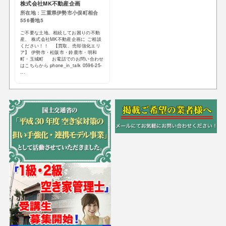
株式会社MK不動産企画
所在地：三重県伊勢市小俣町相合
556番地5
ご不要な土地、相続してお困りの不動
産、 株式会社MK不動産企画に ご相談
ください！！ 【買取、売却強化エリ
ア】 伊勢市・松阪市・鈴鹿市・明和
町・玉城町 お電話でのお問い合わせ
はこちらから phone_in_talk 0596-25-
...