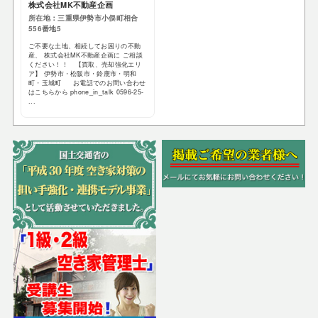
株式会社MK不動産企画
所在地：三重県伊勢市小俣町相合
556番地5
ご不要な土地、相続してお困りの不動
産、 株式会社MK不動産企画に ご相談
ください！！ 【買取、売却強化エリ
ア】 伊勢市・松阪市・鈴鹿市・明和
町・玉城町 お電話でのお問い合わせ
はこちらから phone_in_talk 0596-25-
...