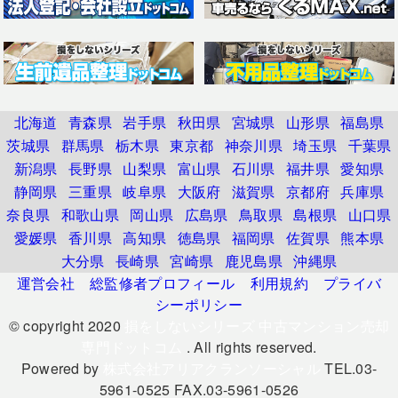
北海道
青森県
岩手県
秋田県
宮城県
山形県
福島県
茨城県
群馬県
栃木県
東京都
神奈川県
埼玉県
千葉県
新潟県
長野県
山梨県
富山県
石川県
福井県
愛知県
静岡県
三重県
岐阜県
大阪府
滋賀県
京都府
兵庫県
奈良県
和歌山県
岡山県
広島県
鳥取県
島根県
山口県
愛媛県
香川県
高知県
徳島県
福岡県
佐賀県
熊本県
大分県
長崎県
宮崎県
鹿児島県
沖縄県
運営会社
総監修者プロフィール
利用規約
プライバ
シーポリシー
© copyright 2020
損をしないシリーズ 中古マンション売却
専門ドットコム
. All rights reserved.
Powered by
株式会社アリアクランソーシャル
TEL.03-
5961-0525 FAX.03-5961-0526