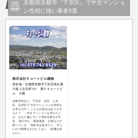
京都府京都市『下京区』で中古マンショ
ン売却に強い業者5選
株式会社キョートビル建物
所在地：京都府京都市下京区烏丸通
六条上る北町181 第５キョートビ
ル ８階
京都市内主に、下京区、北区、上京
区、左京区で 中古マンションの売却を
お考えの方へ こんなお悩みはありませ
んか？ ・中古マンションを売りたい
が、かなり傷んでいて売却出来るか不
安 ・家の中に、家財道具、仏壇などが
残っている ・現金化を急ぎたい ・忙し
いので時間をかけたくない ・経費を抑
えたい ...