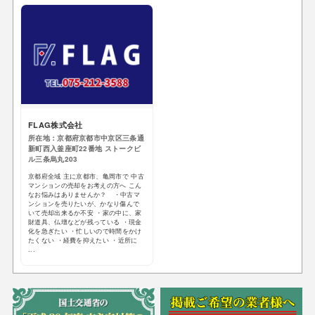
FLAG株式会社
所在地：京都府京都市中京区三条通
新町西入釜座町22番地 ストークビ
ル三条烏丸203
京都府全域 主に京都市、亀岡市で 中古
マンションの売却をお考えの方へ こん
なお悩みはありませんか？ ・中古マ
ンションを売りたいが、かなり傷んで
いて売却出来るか不安 ・家の中に、家
財道具、仏壇などが残っている ・現金
化を急ぎたい ・忙しいので時間をかけ
たくない ・経費を抑えたい ・近所に
...