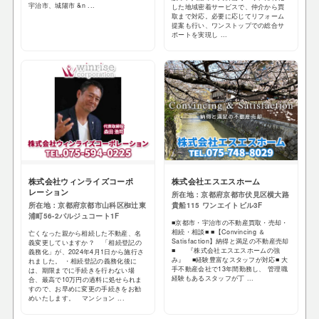
宇治市、城陽市 &n ...
した地域密着サービスで、仲介から買
取まで対応。必要に応じてリフォーム
提案も行い、ワンストップでの総合サ
ポートを実現し ...
株式会社ウィンライズコーポ
株式会社エスエスホーム
レーション
所在地：京都府京都市伏見区横大路
所在地：京都府京都市山科区椥辻東
貴船115 ワンエイトビル3F
浦町56-2パルジュコート1F
■京都市・宇治市の不動産買取・売却・
相続・相談■ ■【Convincing ＆
亡くなった親から相続した不動産、名
Satisfaction】納得と満足の不動産売却
義変更していますか？ 「相続登記の
■ 『株式会社エスエスホームの強
義務化」が、2024年4月1日から施行さ
み』 ■経験豊富なスタッフが対応■ 大
れました。 ・相続登記の義務化後に
手不動産会社で13年間勤務し、 管理職
は、期限までに手続きを行わない場
経験もあるスタッフが丁 ...
合、最高で10万円の過料に処せられま
すので、お早めに変更の手続きをお勧
めいたします。 マンション ...