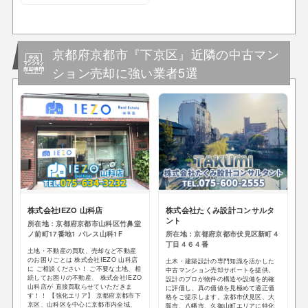
京都府京都市『下京区』近隣の中古マン
ション売却に強い業者5選
株式会社IEZO 山科店
株式会社たくみ設計コンサルタ
ント
所在地：京都府京都市山科区竹鼻堂
ノ前町17番地1 パレス山科1F
所在地：京都府京都市伏見区新町４
丁目４６４番
土地・不動産の買取、売却など不動産
のお困りごとは 株式会社IEZO 山科店
土木・建築設計の専門知識を活かした
に ご相談ください！ ご不要な土地、相
中古マンション売却サポートを提供。
続してお困りの不動産、 株式会社IEZO
設計のプロが物件の構造や設備を的確
山科店が 直接買取らせていただきま
に評価し、真の価値を見極めて適正価
す！！ 【強化エリア】 京都府京都市下
格をご提示します。京都市伏見区、大
京区、山科区を中心に京都市内全域、
阪市、八幡市、久御山町エリアに特化