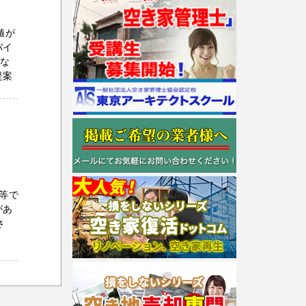
値が
バイ
いな
提案
等で
があ
さ