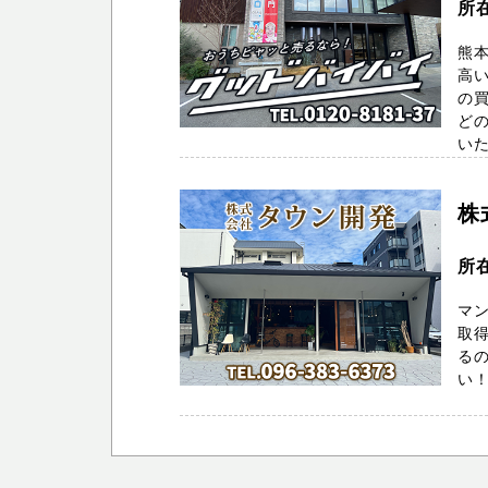
所
熊
高い
の
どの
いた
株
所
マ
取得
るの
い！