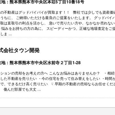
在地：熊本県熊本市中央区本荘5丁目10番18号
本の不動産はグッドバイバイが買取ます！！ 弊社では少しでも資産価
うちに、 ご納得いただける最良のご提案をいたします。 グッドバイ
買取は直取引の利点を活かし、 急いで売りたい方や、なかなか売れな
 悩みをお持ちの方の為に、 スピーディーかつ、正確な地場査定をご
しま ...
式会社タウン開発
在地：熊本県熊本市中央区水前寺２丁目1-28
ンションの売却をお考えの方へ こんなお悩みはありませんか？ ・相続
した不動産を売りたい ・今の住宅を売って住み替えをしたい ・時間
で、できるだけ高く売りたい ☟ 早期の不動産の売却ならお任せくだ
 傷んだ部屋でも大丈 ...