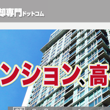
動産や開発等の「業者」が物件を買います。一般的に「売却」は時間はかかるが相
検討中の方はお気軽にご相談ください。マンション、アパート、相続不動産など不