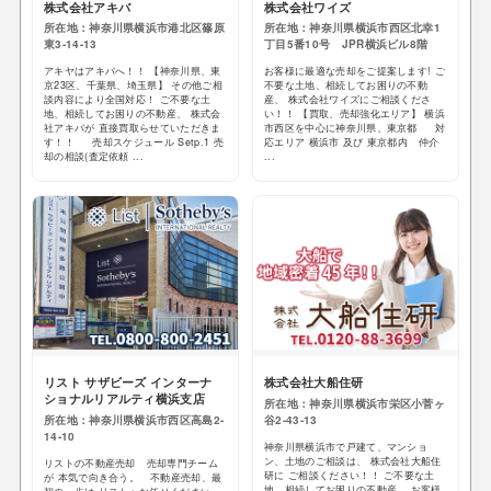
株式会社アキバ
株式会社ワイズ
所在地：神奈川県横浜市港北区篠原
所在地：神奈川県横浜市西区北幸1
東3-14-13
丁目5番10号 JPR横浜ビル8階
アキヤはアキバへ！！ 【神奈川県、東
お客様に最適な売却をご提案します! ご
京23区、千葉県、埼玉県】 その他ご相
不要な土地、相続してお困りの不動
談内容により全国対応！ ご不要な土
産、 株式会社ワイズにご相談くださ
地、相続してお困りの不動産、 株式会
い！！ 【買取、売却強化エリア】 横浜
社アキバが 直接買取らせていただきま
市西区を中心に神奈川県、東京都 対
す！！ 売却スケジュール Setp.1 売
応エリア 横浜市 及び 東京都内 仲介
却の相談(査定依頼 ...
...
リスト サザビーズ インターナ
株式会社大船住研
ショナルリアルティ横浜支店
所在地：神奈川県横浜市栄区小菅ヶ
所在地：神奈川県横浜市西区高島2-
谷2-43-13
14-10
神奈川県横浜市で戸建て、マンショ
ン、土地のご相談は、 株式会社大船住
リストの不動産売却 売却専門チーム
研に ご相談ください！！ ご不要な土
が 本気で向き合う。 不動産売却、最
地、相続してお困りの不動産、 お客様