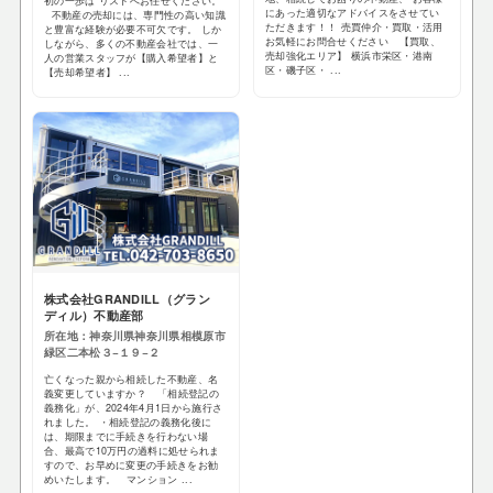
初の一歩は リストへお任せください。
にあった適切なアドバイスをさせてい
不動産の売却には、専門性の高い知識
ただきます！！ 売買仲介・買取・活用
と豊富な経験が必要不可欠です。 しか
お気軽にお問合せください 【買取、
しながら、多くの不動産会社では、一
売却強化エリア】 横浜市栄区・港南
人の営業スタッフが【購入希望者】と
区・磯子区・ ...
【売却希望者】 ...
株式会社GRANDILL（グラン
ディル）不動産部
所在地：神奈川県神奈川県相模原市
緑区二本松３−１９−２
亡くなった親から相続した不動産、名
義変更していますか？ 「相続登記の
義務化」が、2024年4月1日から施行さ
れました。 ・相続登記の義務化後に
は、期限までに手続きを行わない場
合、最高で10万円の過料に処せられま
すので、お早めに変更の手続きをお勧
めいたします。 マンション ...