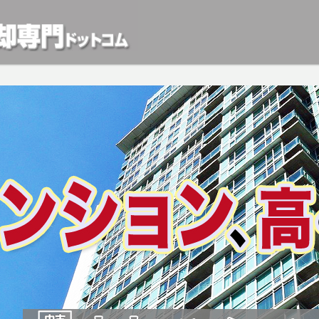
動産や開発等の「業者」が物件を買います。一般的に「売却」は時間はかかるが相
検討中の方はお気軽にご相談ください。マンション、アパート、相続不動産など不