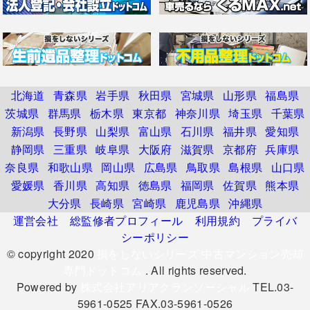
北海道
青森県
岩手県
秋田県
宮城県
山形県
福島県
茨城県
群馬県
栃木県
東京都
神奈川県
埼玉県
千葉県
新潟県
長野県
山梨県
富山県
石川県
福井県
愛知県
静岡県
三重県
岐阜県
大阪府
滋賀県
京都府
兵庫県
奈良県
和歌山県
岡山県
広島県
鳥取県
島根県
山口県
愛媛県
香川県
高知県
徳島県
福岡県
佐賀県
熊本県
大分県
長崎県
宮崎県
鹿児島県
沖縄県
運営会社
総監修者プロフィール
利用規約
プライバ
シーポリシー
© copyright 2020
損をしないシリーズ 中古マンション売却
専門ドットコム
. All rights reserved.
Powered by
株式会社アリアクランソーシャル
TEL.03-
5961-0525 FAX.03-5961-0526