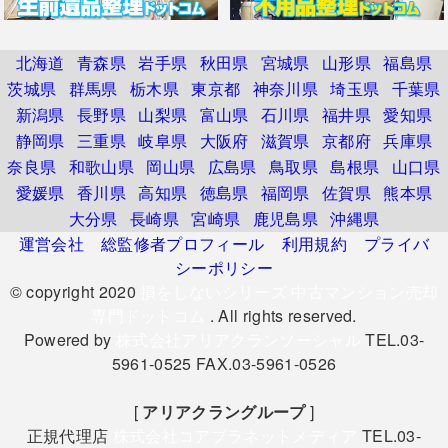
北海道
青森県
岩手県
秋田県
宮城県
山形県
福島県
茨城県
群馬県
栃木県
東京都
神奈川県
埼玉県
千葉県
新潟県
長野県
山梨県
富山県
石川県
福井県
愛知県
静岡県
三重県
岐阜県
大阪府
滋賀県
京都府
兵庫県
奈良県
和歌山県
岡山県
広島県
鳥取県
島根県
山口県
愛媛県
香川県
高知県
徳島県
福岡県
佐賀県
熊本県
大分県
長崎県
宮崎県
鹿児島県
沖縄県
運営会社
総監修者プロフィール
利用規約
プライバ
シーポリシー
© copyright 2020
損をしないシリーズ 中古マンション売却
専門ドットコム
. All rights reserved.
Powered by
株式会社アリアクランソーシャル
TEL.03-
5961-0525 FAX.03-5961-0526
[
アリアクラングループ
]
正規代理店
株式会社コアプラネットメディア
TEL.03-