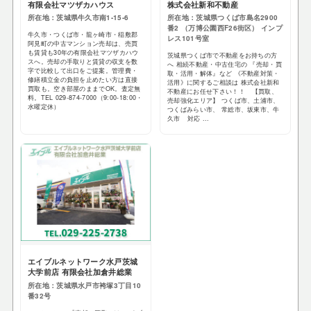
有限会社マツザカハウス
株式会社新和不動産
所在地：茨城県牛久市南1-15-6
所在地：茨城県つくば市島名2900
番2 （万博公園西F26街区） インプ
牛久市・つくば市・龍ヶ崎市・稲敷郡
レス101号室
阿見町の中古マンション売却は、売買
も賃貸も30年の有限会社マツザカハウ
茨城県つくば市で不動産をお持ちの方
スへ。売却の手取りと賃貸の収支を数
へ 相続不動産・中古住宅の 『売却・買
字で比較して出口をご提案。管理費・
取・活用・解体』など 《不動産対策・
修繕積立金の負担を止めたい方は直接
活用》に関するご相談は 株式会社新和
買取も。空き部屋のままでOK。査定無
不動産にお任せ下さい！！ 【買取、
料。TEL 029-874-7000（9:00-18:00・
売却強化エリア】 つくば市、土浦市、
水曜定休）
つくばみらい市、 常総市、坂東市、牛
久市 対応 ...
エイブルネットワーク水戸茨城
大学前店 有限会社加倉井総業
所在地：茨城県水戸市袴塚3丁目10
番32号