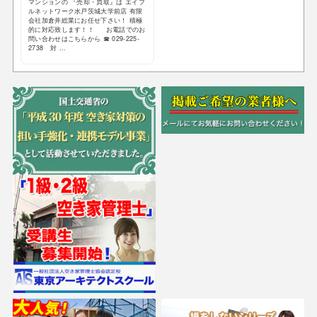
マンションの 『売却・買取』は エイブ
ルネットワーク水戸茨城大学前店 有限
会社加倉井総業にお任せ下さい！ 積極
的に対応致します！！ お電話でのお
問い合わせはこちらから ☎ 029-225-
2738 対 ...