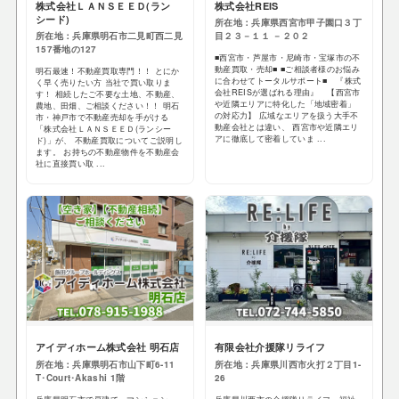
株式会社ＬＡＮＳＥＥＤ(ラン
株式会社REIS
シード)
所在地：兵庫県西宮市甲子園口３丁
所在地：兵庫県明石市二見町西二見
目２３－１１ －２０２
157番地の127
■西宮市・芦屋市・尼崎市・宝塚市の不
動産買取・売却■ ■ご相談者様のお悩み
明石最速！不動産買取専門！！ とにか
に合わせてトータルサポート■ 『株式
く早く売りたい方 当社で買い取りま
会社REISが選ばれる理由』 【西宮市
す！ 相続したご不要な土地、不動産、
や近隣エリアに特化した「地域密着」
農地、田畑、ご相談ください！！ 明石
の対応力】 広域なエリアを扱う大手不
市・神戸市で不動産売却を手がける
動産会社とは違い、 西宮市や近隣エリ
「株式会社ＬＡＮＳＥＥＤ(ランシー
アに徹底して密着していま ...
ド)」が、 不動産買取についてご説明し
ます。 お持ちの不動産物件を不動産会
社に直接買い取 ...
アイディホーム株式会社 明石店
有限会社介援隊リライフ
所在地：兵庫県明石市山下町6-11
所在地：兵庫県川西市火打２丁目1-
T･Court･Akashi 1階
26