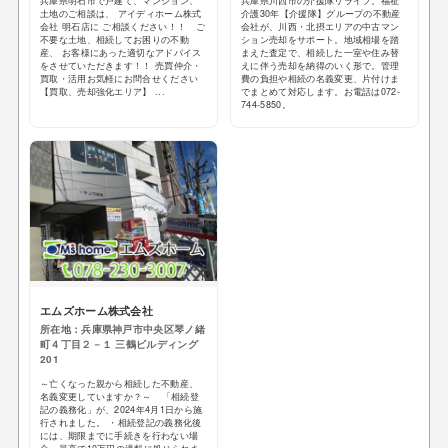
兵庫県明石市で戸建て、マンション、
兵庫県川西市の介援隊リライフ。福祉
土地のご相談は、 アイディホーム株式
介護30年【介援隊】グループの不動産
会社 明石店に ご相談ください！！ ご
会社が、川西・北摂エリアの中古マン
不要な土地、相続してお困りの不動
ション売却をサポート。地域相場を踏
産、 お客様にあった適切なアドバイス
まえた査定で、相続した一室や住み替
をさせていただきます！！ 売買仲介・
えに伴う売却を納得のいく形で。管理
買取・活用お気軽にお問合せください
費の負担や相続の名義変更、片付けま
【買取、売却強化エリア】 ...
でまとめて対応します。お電話は072-
744-5850。
エムズホーム株式会社
所在地：兵庫県神戸市中央区琴ノ緒
町４丁目２－１ 三鶴ビルディング
201
～亡くなった親から相続した不動産、
名義変更していますか？～ 「相続登
記の義務化」が、2024年4月1日から施
行されました。 ・相続登記の義務化後
には、期限までに手続きを行わない場