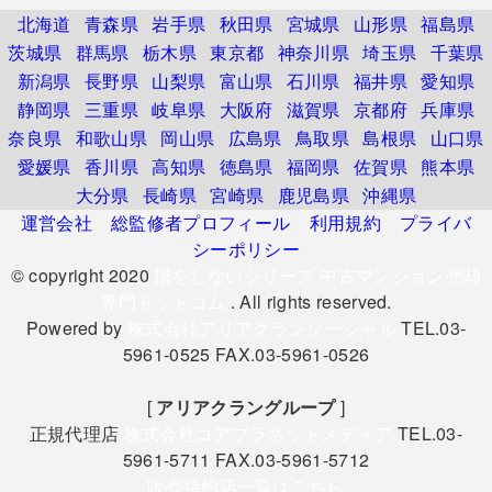
北海道
青森県
岩手県
秋田県
宮城県
山形県
福島県
茨城県
群馬県
栃木県
東京都
神奈川県
埼玉県
千葉県
新潟県
長野県
山梨県
富山県
石川県
福井県
愛知県
静岡県
三重県
岐阜県
大阪府
滋賀県
京都府
兵庫県
奈良県
和歌山県
岡山県
広島県
鳥取県
島根県
山口県
愛媛県
香川県
高知県
徳島県
福岡県
佐賀県
熊本県
大分県
長崎県
宮崎県
鹿児島県
沖縄県
運営会社
総監修者プロフィール
利用規約
プライバ
シーポリシー
© copyright 2020
損をしないシリーズ 中古マンション売却
専門ドットコム
. All rights reserved.
Powered by
株式会社アリアクランソーシャル
TEL.03-
5961-0525 FAX.03-5961-0526
[
アリアクラングループ
]
正規代理店
株式会社コアプラネットメディア
TEL.03-
5961-5711 FAX.03-5961-5712
販売特約店一覧はこちら