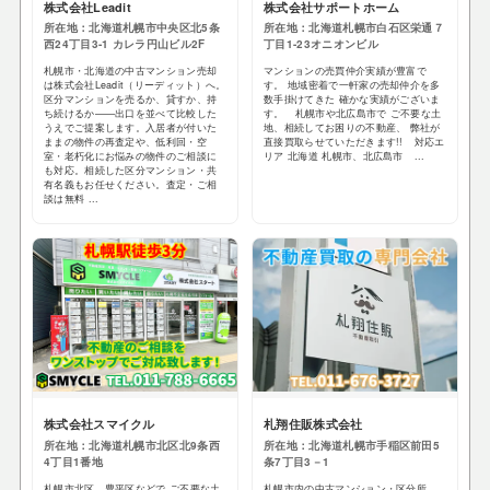
株式会社Leadit
株式会社サポートホーム
所在地：北海道札幌市中央区北5条
所在地：北海道札幌市白石区栄通７
西24丁目3-1 カレラ円山ビル2F
丁目1-23オニオンビル
札幌市・北海道の中古マンション売却
マンションの売買仲介実績が豊富で
は株式会社Leadit（リーディット）へ。
す。 地域密着で一軒家の売却仲介を多
区分マンションを売るか、貸すか、持
数手掛けてきた 確かな実績がございま
ち続けるか——出口を並べて比較した
す。 札幌市や北広島市で ご不要な土
うえでご提案します。入居者が付いた
地、相続してお困りの不動産、 弊社が
ままの物件の再査定や、低利回・空
直接買取らせていただきます!! 対応エ
室・老朽化にお悩みの物件のご相談に
リア 北海道 札幌市、北広島市 ...
も対応。相続した区分マンション・共
有名義もお任せください。査定・ご相
談は無料 ...
株式会社スマイクル
札翔住販株式会社
所在地：北海道札幌市北区北9条西
所在地：北海道札幌市手稲区前田5
4丁目1番地
条7丁目3－1
札幌市北区、豊平区などで ご不要な土
札幌市内の中古マンション・区分所