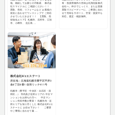
地、相続してお困りの不動産、 株式会
有・投資用物件の売却は札翔住販株式
社スマイクルに ご相談ください！！
会社へ。仲介でじっくり、または直接
買取、売却、リフォームなど お客様の
買取でスピーディーに、ご希望に合わ
状況に合わせてワンストップで ご対応
せて売却をサポート。空室・賃貸中も
させていただきます！！ 【買取、売
対応。査定・相談無料。
却強化エリア】 札幌市、石狩市、江別
市、小樽市、 北広島 ...
株式会社A’zエステート
所在地：北海道札幌市豊平区平岸3
条8丁目6番1 信和リッチ411号
札幌市（豊平区・中央区・白石区・清
田区…） 市内及び近郊エリアの 中古マ
ンションをお持ちの方へ 中古マン
ション売却件数が豊富！ 札幌市内・近
郊エリアを知り尽くした 株式会社A'zエ
ステートに お任せ下さい！ ご要望
やご事情に合わせて最 ...