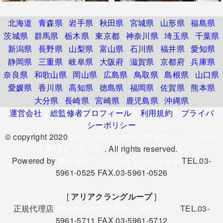
北海道
青森県
岩手県
秋田県
宮城県
山形県
福島県
茨城県
群馬県
栃木県
東京都
神奈川県
埼玉県
千葉県
新潟県
長野県
山梨県
富山県
石川県
福井県
愛知県
静岡県
三重県
岐阜県
大阪府
滋賀県
京都府
兵庫県
奈良県
和歌山県
岡山県
広島県
鳥取県
島根県
山口県
愛媛県
香川県
高知県
徳島県
福岡県
佐賀県
熊本県
大分県
長崎県
宮崎県
鹿児島県
沖縄県
運営会社
総監修者プロフィール
利用規約
プライバ
シーポリシー
© copyright 2020
損をしないシリーズ 中古マンション売却
専門ドットコム
. All rights reserved.
Powered by
株式会社アリアクランソーシャル
TEL.03-
5961-0525 FAX.03-5961-0526
[
アリアクラングループ
]
正規代理店
株式会社コアプラネットメディア
TEL.03-
5961-5711 FAX.03-5961-5712