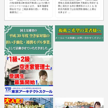
の地域密着店■ 相続不動産にはその数だ
用地を直接高価買取■ 不動産を売却する
けストーリーがあります。 塚本電建有
際に発生する仲介費用等のコストを 吉
限会社では ご相談者様の想い・希望を
村店内創美では全額買取価格に上乗せ
最優先に ...
出来ます ...