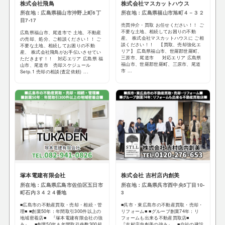
株式会社飛鳥
株式会社マスカットハウス
所在地：広島県福山市沖野上町6丁
所在地：広島県福山市旭町４－３２
目7-17
売買仲介・買取 お任せください！！ ご
不要な土地、相続してお困りの不動
広島県福山市、尾道市で 土地、不動産
産、 株式会社マスカットハウスに ご相
の売却、処分、ご相談ください！！ ご
談ください！！ 【買取、売却強化エ
不要な土地、相続してお困りの不動
リア】 広島県福山市、世羅郡世羅町、
産、 株式会社飛鳥がお手伝いさせてい
三原市、尾道市 対応エリア 広島県
ただきます！！ 対応エリア 広島県 福
福山市、世羅郡世羅町、三原市、尾道
山市、尾道市 売却スケジュール
市 ...
Setp.1 売却の相談(査定依頼) ...
塚本電建有限会社
株式会社 吉村店内創美
所在地：広島県広島市佐伯区五日市
所在地：広島県呉市西中央5丁目10-
町石内３４２４番地
3
■広島市の不動産買取・売却・相続・管
■呉市・東広島市の不動産買取・売却・
理■ ■創業50年：年間取引300件以上の
リフォーム■ ■グループ創業74年：リ
地域密着店■ 『塚本電建有限会社の強
フォームも出来る不動産買取店■
み』 ■創業50年＆年間取引件数300超
『吉村店内創美の強み』 ■自社の建設