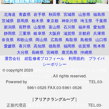
北海道
青森県
岩手県
秋田県
宮城県
山形県
福島県
茨城県
群馬県
栃木県
東京都
神奈川県
埼玉県
千葉県
新潟県
長野県
山梨県
富山県
石川県
福井県
愛知県
静岡県
三重県
岐阜県
大阪府
滋賀県
京都府
兵庫県
奈良県
和歌山県
岡山県
広島県
鳥取県
島根県
山口県
愛媛県
香川県
高知県
徳島県
福岡県
佐賀県
熊本県
大分県
長崎県
宮崎県
鹿児島県
沖縄県
運営会社
総監修者プロフィール
利用規約
プライバ
シーポリシー
© copyright 2020
損をしないシリーズ 中古マンション売却
専門ドットコム
. All rights reserved.
Powered by
株式会社アリアクランソーシャル
TEL.03-
5961-0525 FAX.03-5961-0526
[
アリアクラングループ
]
正規代理店
株式会社コアプラネットメディア
TEL.03-