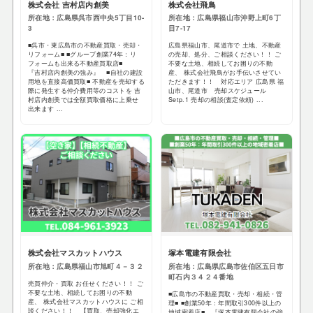
株式会社 吉村店内創美
株式会社飛鳥
所在地：広島県呉市西中央5丁目10-
所在地：広島県福山市沖野上町6丁
3
目7-17
■呉市・東広島市の不動産買取・売却・
広島県福山市、尾道市で 土地、不動産
リフォーム■ ■グループ創業74年：リ
の売却、処分、ご相談ください！！ ご
フォームも出来る不動産買取店■
不要な土地、相続してお困りの不動
『吉村店内創美の強み』 ■自社の建設
産、 株式会社飛鳥がお手伝いさせてい
用地を直接高価買取■ 不動産を売却する
ただきます！！ 対応エリア 広島県 福
際に発生する仲介費用等のコストを 吉
山市、尾道市 売却スケジュール
村店内創美では全額買取価格に上乗せ
Setp.1 売却の相談(査定依頼) ...
出来ます ...
株式会社マスカットハウス
塚本電建有限会社
所在地：広島県福山市旭町４－３２
所在地：広島県広島市佐伯区五日市
町石内３４２４番地
売買仲介・買取 お任せください！！ ご
不要な土地、相続してお困りの不動
■広島市の不動産買取・売却・相続・管
産、 株式会社マスカットハウスに ご相
理■ ■創業50年：年間取引300件以上の
談ください！！ 【買取、売却強化エ
地域密着店■ 『塚本電建有限会社の強