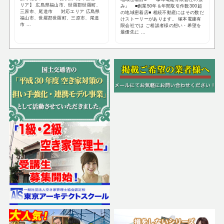
リア】 広島県福山市、世羅郡世羅町、
み』 ■創業50年＆年間取引件数300超
三原市、尾道市 対応エリア 広島県
の地域密着店■ 相続不動産にはその数だ
福山市、世羅郡世羅町、三原市、尾道
けストーリーがあります。 塚本電建有
市 ...
限会社では ご相談者様の想い・希望を
最優先に ...