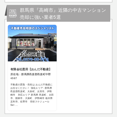
群馬県『高崎市』近隣の中古マンション
売却に強い業者5選
有限会社恩田【おんだ不動産】
所在地：群馬県邑楽郡邑楽町中野
4567
不動産の買取・売却は おんだ不動産に
お任せください！ 強化エリア: 群馬県
邑楽郡邑楽町、大泉町、太田市、伊勢
崎市 対応エリア 群馬県 邑楽町、太田
市、館林市、大泉町、伊勢崎市 栃木県
足利市、佐野市 売却スケジュール
Set ...