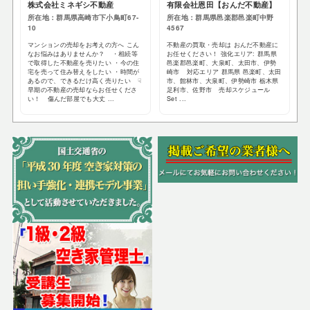
株式会社ミネギシ不動産
有限会社恩田【おんだ不動産】
所在地：群馬県高崎市下小鳥町67-
所在地：群馬県邑楽郡邑楽町中野
10
4567
マンションの売却をお考えの方へ こん
不動産の買取・売却は おんだ不動産に
なお悩みはありませんか？ ・相続等
お任せください！ 強化エリア: 群馬県
で取得した不動産を売りたい ・今の住
邑楽郡邑楽町、大泉町、太田市、伊勢
宅を売って住み替えをしたい ・時間が
崎市 対応エリア 群馬県 邑楽町、太田
あるので、できるだけ高く売りたい ☟
市、館林市、大泉町、伊勢崎市 栃木県
早期の不動産の売却ならお任せくださ
足利市、佐野市 売却スケジュール
い！ 傷んだ部屋でも大丈 ...
Set ...