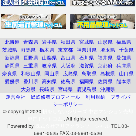
北海道
青森県
岩手県
秋田県
宮城県
山形県
福島県
茨城県
群馬県
栃木県
東京都
神奈川県
埼玉県
千葉県
新潟県
長野県
山梨県
富山県
石川県
福井県
愛知県
静岡県
三重県
岐阜県
大阪府
滋賀県
京都府
兵庫県
奈良県
和歌山県
岡山県
広島県
鳥取県
島根県
山口県
愛媛県
香川県
高知県
徳島県
福岡県
佐賀県
熊本県
大分県
長崎県
宮崎県
鹿児島県
沖縄県
運営会社
総監修者プロフィール
利用規約
プライバ
シーポリシー
© copyright 2020
損をしないシリーズ 中古マンション売却
専門ドットコム
. All rights reserved.
Powered by
株式会社アリアクランソーシャル
TEL.03-
5961-0525 FAX.03-5961-0526