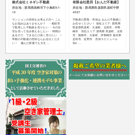
株式会社ミネギシ不動産
有限会社恩田【おんだ不動産】
所在地：群馬県高崎市下小鳥町67-
所在地：群馬県邑楽郡邑楽町中野
10
4567
マンションの売却をお考えの方へ こん
不動産の買取・売却は おんだ不動産に
なお悩みはありませんか？ ・相続等
お任せください！ 強化エリア: 群馬県
で取得した不動産を売りたい ・今の住
邑楽郡邑楽町、大泉町、太田市、伊勢
宅を売って住み替えをしたい ・時間が
崎市 対応エリア 群馬県 邑楽町、太田
あるので、できるだけ高く売りたい ☟
市、館林市、大泉町、伊勢崎市 栃木県
早期の不動産の売却ならお任せくださ
足利市、佐野市 売却スケジュール
い！ 傷んだ部屋でも大丈 ...
Set ...