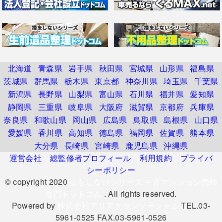
北海道
青森県
岩手県
秋田県
宮城県
山形県
福島県
茨城県
群馬県
栃木県
東京都
神奈川県
埼玉県
千葉県
新潟県
長野県
山梨県
富山県
石川県
福井県
愛知県
静岡県
三重県
岐阜県
大阪府
滋賀県
京都府
兵庫県
奈良県
和歌山県
岡山県
広島県
鳥取県
島根県
山口県
愛媛県
香川県
高知県
徳島県
福岡県
佐賀県
熊本県
大分県
長崎県
宮崎県
鹿児島県
沖縄県
運営会社
総監修者プロフィール
利用規約
プライバ
シーポリシー
© copyright 2020
損をしないシリーズ 中古マンション売却
専門ドットコム
. All rights reserved.
Powered by
株式会社アリアクランソーシャル
TEL.03-
5961-0525 FAX.03-5961-0526