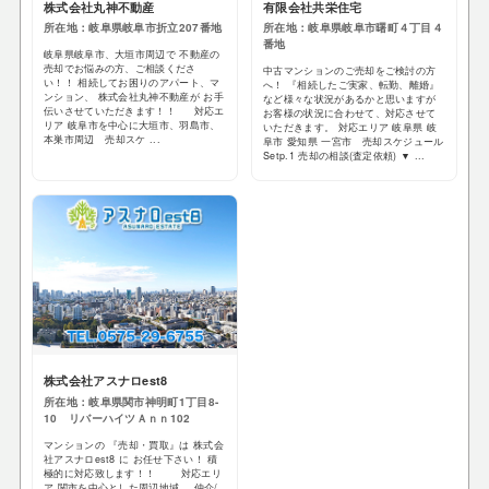
株式会社丸神不動産
有限会社共栄住宅
所在地：岐阜県岐阜市折立207番地
所在地：岐阜県岐阜市曙町４丁目４
番地
岐阜県岐阜市、大垣市周辺で 不動産の
売却でお悩みの方、ご相談くださ
中古マンションのご売却をご検討の方
い！！ 相続してお困りのアパート、マ
へ！ 『相続したご実家、転勤、離婚』
ンション、 株式会社丸神不動産が お手
など様々な状況があるかと思いますが
伝いさせていただきます！！ 対応エ
お客様の状況に合わせて、対応させて
リア 岐阜市を中心に大垣市、羽島市、
いただきます。 対応エリア 岐阜県 岐
本巣市周辺 売却スケ ...
阜市 愛知県 一宮市 売却スケジュール
Setp.1 売却の相談(査定依頼) ▼ ...
株式会社アスナロest8
所在地：岐阜県関市神明町1丁目8-
10 リバーハイツＡｎｎ102
マンションの 『売却・買取』は 株式会
社アスナロest8 に お任せ下さい！ 積
極的に対応致します！！ 対応エリ
ア 関市を中心とした周辺地域 仲介/