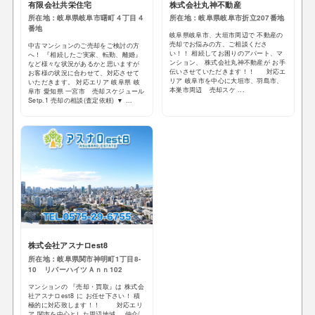
有限会社共栄住宅
株式会社丸神不動産
所在地：岐阜県岐阜市曙町４丁目４
所在地：岐阜県岐阜市折立207番地
番地
岐阜県岐阜市、大垣市周辺で 不動産の
売却でお悩みの方、ご相談くださ
中古マンションのご売却をご検討の方
い！！ 相続してお困りのアパート、マ
へ！ 『相続したご実家、転勤、離婚』
ンション、 株式会社丸神不動産が お手
など様々な状況があるかと思いますが
伝いさせていただきます！！ 対応エ
お客様の状況に合わせて、対応させて
リア 岐阜市を中心に大垣市、羽島市、
いただきます。 対応エリア 岐阜県 岐
本巣市周辺 売却スケ ...
阜市 愛知県 一宮市 売却スケジュール
Setp.1 売却の相談(査定依頼) ▼ ...
株式会社アスナロest8
所在地：岐阜県関市神明町1丁目8-
10 リバーハイツＡｎｎ102
マンションの 『売却・買取』は 株式会
社アスナロest8 に お任せ下さい！ 積
極的に対応致します！！ 対応エリ
ア 関市を中心とした周辺地域 仲介/