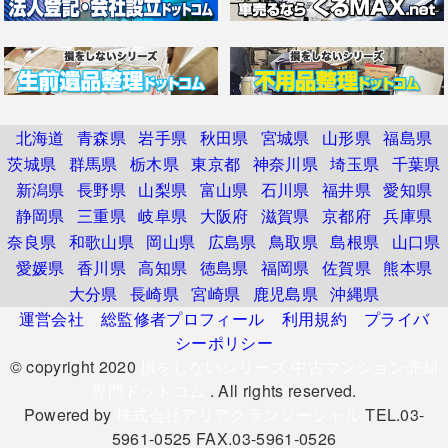
北海道
青森県
岩手県
秋田県
宮城県
山形県
福島県
茨城県
群馬県
栃木県
東京都
神奈川県
埼玉県
千葉県
新潟県
長野県
山梨県
富山県
石川県
福井県
愛知県
静岡県
三重県
岐阜県
大阪府
滋賀県
京都府
兵庫県
奈良県
和歌山県
岡山県
広島県
鳥取県
島根県
山口県
愛媛県
香川県
高知県
徳島県
福岡県
佐賀県
熊本県
大分県
長崎県
宮崎県
鹿児島県
沖縄県
運営会社
総監修者プロフィール
利用規約
プライバ
シーポリシー
© copyright 2020
損をしないシリーズ 中古マンション売却
専門ドットコム
. All rights reserved.
Powered by
株式会社アリアクランソーシャル
TEL.03-
5961-0525 FAX.03-5961-0526