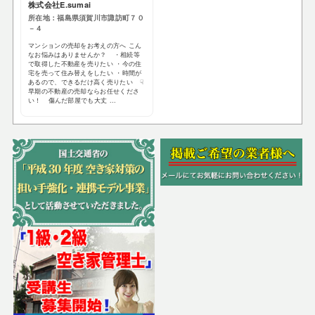
株式会社E.sumai
所在地：福島県須賀川市諏訪町７０
－４
マンションの売却をお考えの方へ こん
なお悩みはありませんか？ ・相続等
で取得した不動産を売りたい ・今の住
宅を売って住み替えをしたい ・時間が
あるので、できるだけ高く売りたい ☟
早期の不動産の売却ならお任せくださ
い！ 傷んだ部屋でも大丈 ...