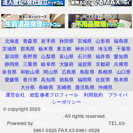
北海道
青森県
岩手県
秋田県
宮城県
山形県
福島県
茨城県
群馬県
栃木県
東京都
神奈川県
埼玉県
千葉県
新潟県
長野県
山梨県
富山県
石川県
福井県
愛知県
静岡県
三重県
岐阜県
大阪府
滋賀県
京都府
兵庫県
奈良県
和歌山県
岡山県
広島県
鳥取県
島根県
山口県
愛媛県
香川県
高知県
徳島県
福岡県
佐賀県
熊本県
大分県
長崎県
宮崎県
鹿児島県
沖縄県
運営会社
総監修者プロフィール
利用規約
プライバ
シーポリシー
© copyright 2020
損をしないシリーズ 中古マンション売却
専門ドットコム
. All rights reserved.
Powered by
株式会社アリアクランソーシャル
TEL.03-
5961-0525 FAX.03-5961-0526