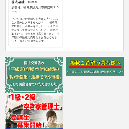
株式会社E.sumai
所在地：福島県須賀川市諏訪町７０
－４
マンションの売却をお考えの方へ こん
なお悩みはありませんか？ ・相続等
で取得した不動産を売りたい ・今の住
宅を売って住み替えをしたい ・時間が
あるので、できるだけ高く売りたい ☟
早期の不動産の売却ならお任せくださ
い！ 傷んだ部屋でも大丈 ...