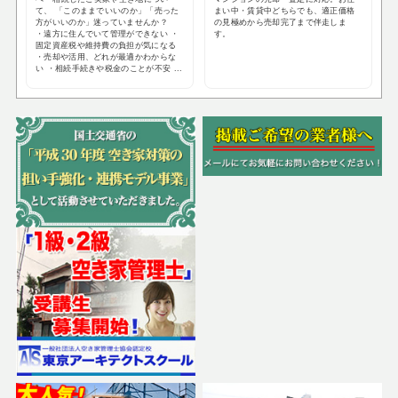
て、 「このままでいいのか」「売った
まい中・賃貸中どちらでも、適正価格
方がいいのか」迷っていませんか？
の見極めから売却完了まで伴走しま
・遠方に住んでいて管理ができない ・
す。
固定資産税や維持費の負担が気になる
・売却や活用、どれが最適かわからな
い ・相続手続きや税金のことが不安 ...