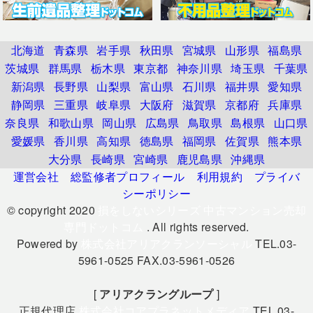
北海道
青森県
岩手県
秋田県
宮城県
山形県
福島県
茨城県
群馬県
栃木県
東京都
神奈川県
埼玉県
千葉県
新潟県
長野県
山梨県
富山県
石川県
福井県
愛知県
静岡県
三重県
岐阜県
大阪府
滋賀県
京都府
兵庫県
奈良県
和歌山県
岡山県
広島県
鳥取県
島根県
山口県
愛媛県
香川県
高知県
徳島県
福岡県
佐賀県
熊本県
大分県
長崎県
宮崎県
鹿児島県
沖縄県
運営会社
総監修者プロフィール
利用規約
プライバ
シーポリシー
© copyright 2020
損をしないシリーズ 中古マンション売却
専門ドットコム
. All rights reserved.
Powered by
株式会社アリアクランソーシャル
TEL.03-
5961-0525 FAX.03-5961-0526
[
アリアクラングループ
]
正規代理店
株式会社コアプラネットメディア
TEL.03-