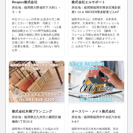
Respec株式会社
株式会社エルサポート
所在地：福岡県大野城市下大利１－
所在地：福岡県福岡市博多区博多駅
５－８
東1-10-8 NIKKEN博多駅東ビル6F
中古マンションの売却 お急ぎの方ご相
福岡市を中心に 大野城市、太宰府市、
談ください！査定無料 宅建士・ファ
福津市、久留米市に 中古マンションを
イナンシャルプランナー（FP）・※上級
お持ちの方へ 【士業の先生と連携：
相続診断士の 三つの専門知識を結集
ワンストップサービス】 【解体・リ
し、 資産や相続に関する複合的な課題
フォームも可能な総合不動産会社】 売
解決をサポートいたします。 お客様の
買・管理・相続のご相談までワンス
立場に深く寄り添い、誠実かつ最適な
トップサービス 株式会社エルサポート
ご提案を徹底。 ご意向に沿わない強引
に お任せ下さい！ &n ...
な営 ...
株式会社木樹プランニング
オースリー・メイト株式会社
所在地：福岡県北九州市八幡西区楠
所在地：福岡県福岡市中央区六本松
橋南1丁目22-2
4-9-7
福岡県の不動産を相続してお悩みの方
福岡市中央区六本松の地域密着。区分
へ 相続したご実家や空き地につい
マンションの売却・査定に対応。お住